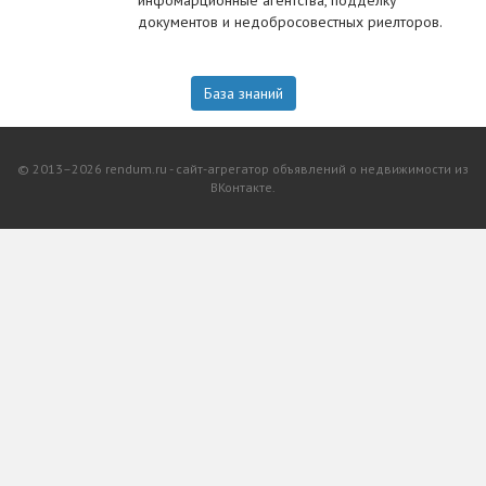
инфомарционные агентства, подделку
документов и недобросовестных риелторов.
База знаний
© 2013–2026 rendum.ru - сайт-агрегатор объявлений о недвижимости из
ВКонтакте.