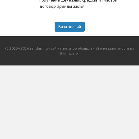
получение денежных средств и типовой
договор аренды жилья.
База знаний
© 2013–2026 rendum.ru - сайт-агрегатор объявлений о недвижимости из
ВКонтакте.