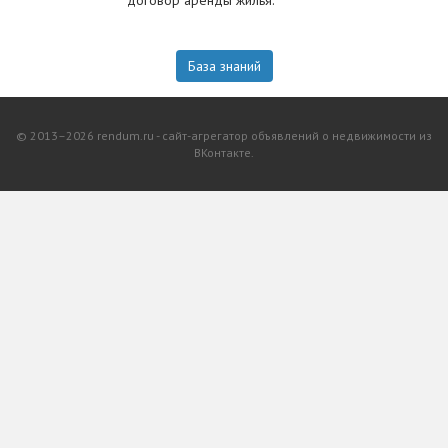
договор аренды жилья.
База знаний
© 2013–2026 rendum.ru - сайт-агрегатор объявлений о недвижимости из
ВКонтакте.