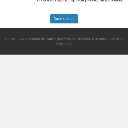
Учимся обходить стороной риелторов ВКонтакте.
База знаний
© 2013–2026 rendum.ru - сайт-агрегатор объявлений о недвижимости из
ВКонтакте.