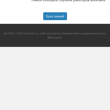
Учимся обходить стороной риелторов ВКонтакте.
База знаний
© 2013–2026 rendum.ru - сайт-агрегатор объявлений о недвижимости из
ВКонтакте.