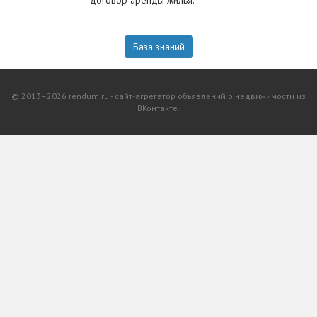
договор аренды жилья.
База знаний
© 2013–2026 rendum.ru - сайт-агрегатор объявлений о недвижимости из
ВКонтакте.