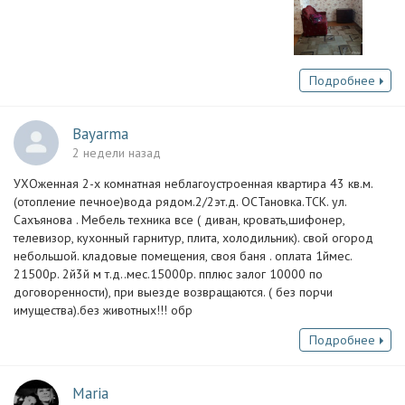
Подробнее
Bayarma
2 недели назад
УХОженная 2-х комнатная неблагоустроенная квартира 43 кв.м.
(отопление печное)вода рядом.2/2эт.д. ОСТановка.ТСК. ул.
Сахъянова . Мебель техника все ( диван, кровать,шифонер,
телевизор, кухонный гарнитур, плита, холодильник). свой огород
небольшой. кладовые помещения, своя баня . оплата 1ймес.
21500р. 2й3й м т.д..мес.15000р. пплюс залог 10000 по
договоренности), при выезде возвращаются. ( без порчи
имущества).без животных!!! обр
Подробнее
Maria