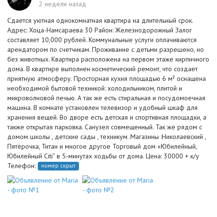
2 недели назад
Сдается уютная однокомнатная квартира на длительный срок.
Адрес: Хоца-Намсараева 30 Район: Железнодорожный Залог
составляет 10,000 рублей. Коммунальные услуги оплачиваются
арендатором по счетчикам. Проживание с детьми разрешено, но
без животных. Квартира расположена на первом этаже кирпичного
дома. В квартире выполнен косметический ремонт, что создает
приятную атмосферу. Просторная кухня площадью 6 м² оснащена
необходимой бытовой техникой: холодильником, плитой и
микроволновой печью. А так же есть стиральная и посудомоечная
машина. В комнате установлен телевизор и удобный шкаф для
хранения вещей. Во дворе есть детская и спортивная площадки, а
также открытая парковка. Санузел совмещенный. Так же рядом с
домом школы , детские сады , техникум. Магазины :Николаевский ,
Пятёрочка, Титан и многое другое Торговый дом «Юбилейный,
Юбилейный Citi” в 5-минутах ходьбы от дома. Цена: 30000 + к/у
Телефон:
номер скрыт