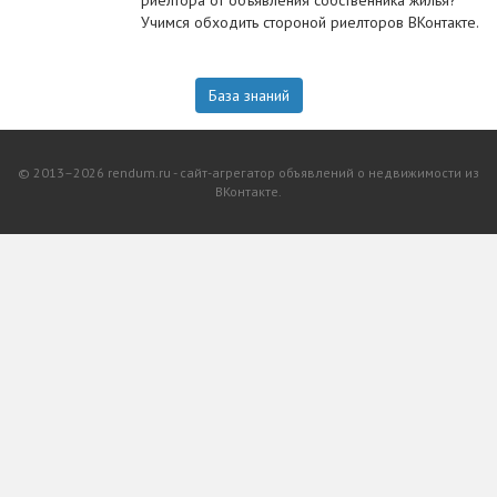
риелтора от объявления собственника жилья?
Учимся обходить стороной риелторов ВКонтакте.
База знаний
© 2013–2026 rendum.ru - сайт-агрегатор объявлений о недвижимости из
ВКонтакте.