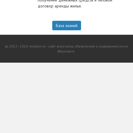
получение денежных средств и типовой
договор аренды жилья.
База знаний
© 2013–2026 rendum.ru - сайт-агрегатор объявлений о недвижимости из
ВКонтакте.