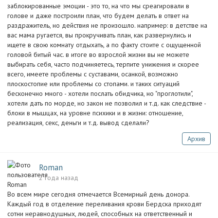
заблокированные эмоции - это то, на что мы среагировали в
голове и даже построили план, что будем делать в ответ на
раздражитель, но действия не произошло. например: в детстве на
вас мама ругается, вы прокручивать план, как развернулись и
ищете в свою комнату отдыхать, а по факту стоите с ощущенной
головой битый час. в итоге во взрослой жизни вы не можете
выбирать себя, часто подчиняетесь, терпите унижения и скорее
всего, имеете проблемы с суставами, осанкой, возможно
плоскостопие или проблемы со стопами. и таких ситуаций
бесконечно много - хотели послать обидчика, но "проглотили",
хотели дать по морде, но закон не позволил и т.д. как следствие -
блоки в мышцах, на уровне психики и в жизни: отношение,
реализация, секс, деньги и т.д. вывод сделали?
Архив
Roman
2 года назад
Во всем мире сегодня отмечается Всемирный день донора.
Каждый год в отделение переливания крови Бердска приходят
сотни неравнодушных, людей, способных на ответственный и