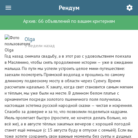
Рендум
Архив:
66
объявлений
по вашим критериям
Olga
3 недели назад
Год назад снимала свадьбу, а в этот раз с удовольствием поехала
в Маслянино, чтобы снять продолжение истории — уже в ожидании
малыша. По пути мы успели устроить целое мини-путешествие:
заехали посмотреть Прямской водопад и прошлись по самому
длинному подвесному мосту в области через Суенгу. Время
рассчитали идеально. К закату, когда свет становится самым мягким
и тёплым, мы уже были на месте. В длинном белом платье с
орнаментом посреди золотого пшеничного поля получилась
настоящая эстетика русской народной сказки — чистая и искренняя.
Спасибо за доверие и за то, что позволили поделиться кадрами.
Июль пролетает быстро (простите, не хочется делать больно, но
всё же), а в августе тёплых закатных вечеров с хорошей погодой
станет ещё меньше (с 15 августа буду в отпуске с семьёй). Если вы
тоже хотите сохранить свои важные моменты без суеты и душных