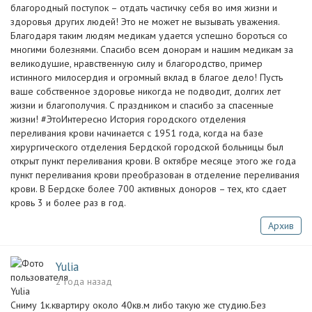
благородный поступок – отдать частичку себя во имя жизни и
здоровья других людей! Это не может не вызывать уважения.
Благодаря таким людям медикам удается успешно бороться со
многими болезнями. Спасибо всем донорам и нашим медикам за
великодушие, нравственную силу и благородство, пример
истинного милосердия и огромный вклад в благое дело! Пусть
ваше собственное здоровье никогда не подводит, долгих лет
жизни и благополучия. С праздником и спасибо за спасенные
жизни! #ЭтоИнтересно История городского отделения
переливания крови начинается с 1951 года, когда на базе
хирургического отделения Бердской городской больницы был
открыт пункт переливания крови. В октябре месяце этого же года
пункт переливания крови преобразован в отделение переливания
крови. В Бердске более 700 активных доноров – тех, кто сдает
кровь 3 и более раз в год.
Архив
Yulia
2 года назад
Сниму 1к.квартиру около 40кв.м либо такую же студию.Без