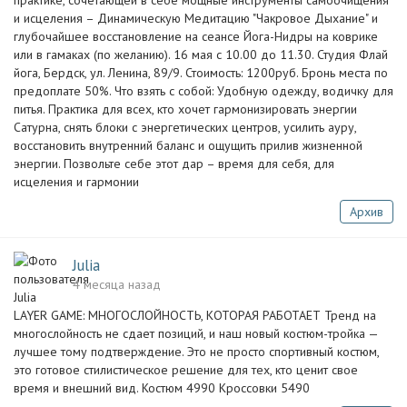
практике, сочетающей в себе мощные инструменты самоочищения
и исцеления – Динамическую Медитацию "Чакровое Дыхание" и
глубочайшее восстановление на сеансе Йога-Нидры на коврике
или в гамаках (по желанию). 16 мая с 10.00 до 11.30. Студия Флай
йога, Бердск, ул. Ленина, 89/9. Стоимость: 1200руб. Бронь места по
предоплате 50%. Что взять с собой: Удобную одежду, водичку для
питья. Практика для всех, кто хочет гармонизировать энергии
Сатурна, снять блоки с энергетических центров, усилить ауру,
восстановить внутренний баланс и ощущить прилив жизненной
энергии. Позвольте себе этот дар – время для себя, для
исцеления и гармонии
Архив
Julia
4 месяца назад
LAYER GAME: МНОГОСЛОЙНОСТЬ, КОТОРАЯ РАБОТАЕТ Тренд на
многослойность не сдает позиций, и наш новый костюм-тройка —
лучшее тому подтверждение. Это не просто спортивный костюм,
это готовое стилистическое решение для тех, кто ценит свое
время и внешний вид. Костюм 4990 Кроссовки 5490