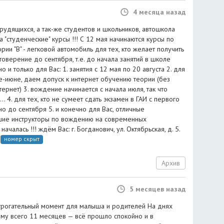
4 месяца назад
рудящихся, а так-же студентов и школьников, автошкола
 "студенческие" курсы !!! С 12 мая начинаются курсы по
ии "В" - легковой автомобиль для тех, кто желает получить
оверение до сентября, т.е. до начала занятий в школе
о и только для Вас: 1. занятия с 12 мая по 20 августа 2. для
ае-июне, даем допуск к интернет обучению теории (без
ернет) 3. вождение начинается с начала июля, так что
.. 4. для тех, кто не сумеет сдать экзамен в ГАИ с первого
но до сентября 5. и конечно для Вас, отличные
шие инструкторы по вождению на современных
ачалась !!! ждём Вас: г. Богданович, ул. Октябрьская, д. 5.
номер скрыт
Архив
5 месяцев назад
трогательный момент для малыша и родителей На днях
ему всего 11 месяцев — всё прошло спокойно и в