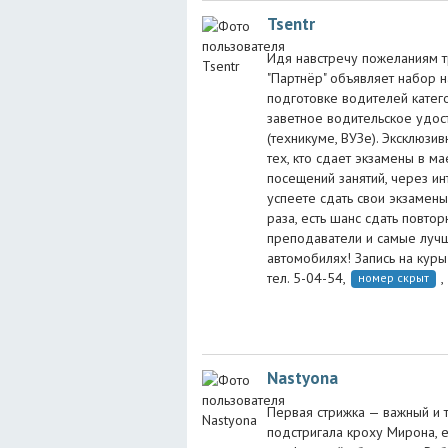
Tsentr
Идя навстречу пожеланиям т
"Партнёр" объявляет набор на
подготовке водителей категор
заветное водительское удост
(техникуме, ВУЗе). Эксклюзивн
тех, кто сдает экзамены в м
посещений занятий, через инт
успеете сдать свои экзамены.
раза, есть шанс сдать повтор
преподаватели и самые луч
автомобилях! Запись на куры н
тел. 5-04-54,
,
номер скрыт
Nastyona
Первая стрижка — важный и 
подстригала кроху Мирона, 