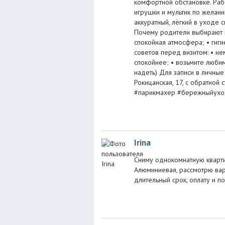
комфортной обстановке. Раб
игрушки и мультик по желани
аккуратный, лёгкий в уходе с
Почему родители выбирают 
спокойная атмосфера; • гиг
советов перед визитом: • н
спокойнее; • возьмите люби
надеть) Для записи в личные
Рокицанская, 17, с обратной
#парикмахер #бережныйухо
Irina
Сниму однокомнатную кварти
Алюминиевая, рассмотрю вари
длительный срок, оплату и п