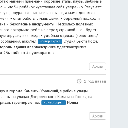
отаю мягкими приёмами: короткие этапы, паузы, любимые
ю — чтобы ребёнок чувствовал себя уверенно. Результат:
илуэт, аккуратные височки и затылок, а мама довольна!
меня: • опыт работы с малышами; • бережный подход и
иена и безопасные инструменты; Несколько полезных
емного покормите ребёнка перед стрижкой — он будет
мую игрушку или плед; • удобная одежда (легко снять/
 сообщения, max/тел
Студия Бьюти Лофт,
номер скрыт
 стороны здания #перваястрижка #детскаястрижка
д #БьютиЛофт #студиякрасоты
Архив
1 год назад
ру в городе Каменск- Уральский, в районе улицы
анты на улицах Дзержинского, Калинина, Гоголя, на
орядок гарантирую тел.
Ирина
номер скрыт
Архив