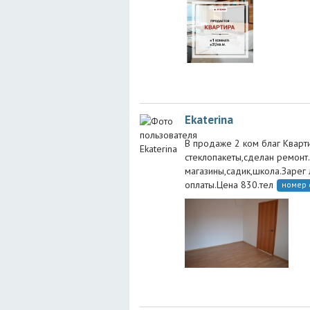
Ekaterina
В продаже 2 ком благ Кварт
стеклопакеты,сделан ремонт
магазины,садик,школа.Зарег
оплаты.Цена 830.тел
номер 