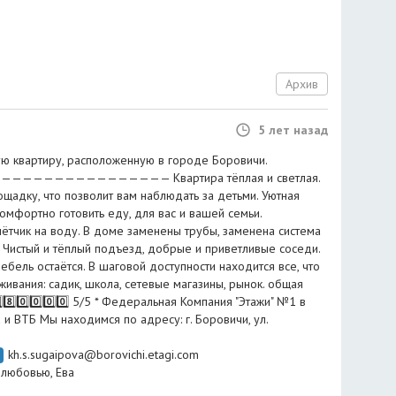
Архив
5 лет назад
ю квартиру, расположенную в городе Боровичи.
———————————————— Квартира тёплая и светлая.
щадку, что позволит вам наблюдать за детьми. Уютная
комфортно готовить еду, для вас и вашей семьи.
чётчик на воду. В доме заменены трубы, заменена система
 Чистый и тёплый подъезд, добрые и приветливые соседи.
бель остаётся. В шаговой доступности находится все, что
ивания: садик, школа, сетевые магазины, рынок. общая
⃣8️⃣0️⃣0️⃣0️⃣0️⃣ 5/5 * Федеральная Компания "Этажи" №1 в
 и ВТБ Мы находимся по адресу: г. Боровичи, ул.
kh.s.sugaipova@borovichi.etagi.com
С любовью, Ева