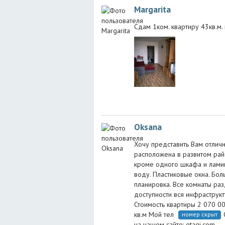
Margarita
Сдам 1ком. квартиру 43кв.м. 
Oksana
Хочу представить Вам отлич
расположена в развитом райо
кроме одного шкафа и ламина
воду. Пластиковые окна. Бо
планировка. Все комнаты ра
доступности вся инфраструкт
Стоимость квартиры 2 070 0
кв.м Мой тел
номер скрыт
на нашем сайте: etagi.com