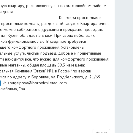
ную квартиру, расположенную в тихом спокойном районе
радская
—————————————- Квартира просторная и
: просторные комнаты, раздельный санузел. Квартира очень
где можно собираться с друзьями и прекрасно проводить
ты. -Кухня обладает 5.8 кв.м. При своих небольших
кой функциональностью. В квартире требуется
ашего комфортного проживания. Установлены
альные услуги, чистый подъезд, добрые и приветливые
ти находится все, что нужно для комфортного проживания:
тевые магазины. общая площадь 59.3 кв.м цена:
едеральная Компания "Этажи" №1 в России* по версии
я по адресу: г. Боровичи, ул. Подбельского, д. 21/69
kh.s.sugaipova@borovichi.etagi.com
С любовью, Ева
Архив