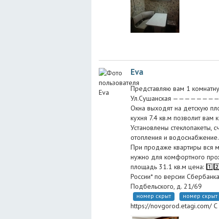
Eva
Представляю вам 1 комнатну
Ул.Сушанская ————————
Окна выходят на детскую пло
кухня 7.4 кв.м позволит вам 
Установлены стеклопакеты, с
отопления и водоснабжение.
При продаже квартиры вся ме
нужно для комфортного прож
площадь 31.1 кв.м цена: 1️⃣2️
России* по версии Сбербанка
Подбельского, д. 21/69
номер скрыт
номер скрыт
https://novgorod.etagi.com/ 