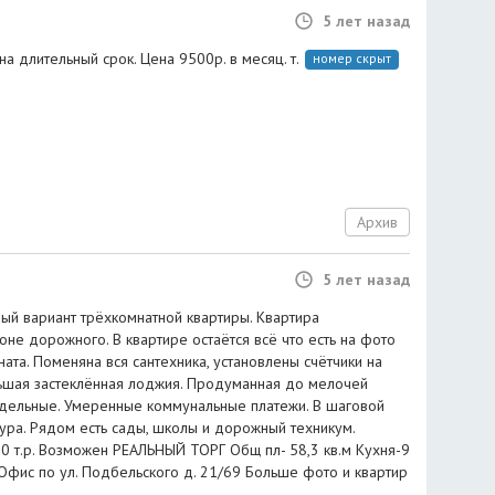
5 лет назад
на длительный срок. Цена 9500р. в месяц. т.
номер скрыт
Архив
5 лет назад
ный вариант трёхкомнатной квартиры. Квартира
не дорожного. В квартире остаётся всё что есть на фото
та. Поменяна вся сантехника, установлены счётчики на
льшая застеклённая лоджия. Продуманная до мелочей
здельные. Умеренные коммунальные платежи. В шаговой
ура. Рядом есть сады, школы и дорожный техникум.
00 т.р. Возможен РЕАЛЬНЫЙ ТОРГ Общ пл- 58,3 кв.м Кухня-9
Офис по ул. Подбельского д. 21/69 Больше фото и квартир