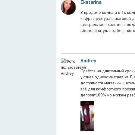
Ekaterina
В продаже комната в 3х комн
инфраструктура в шаговой до
ценьральное , холодная вода
г.Боровичи, ул. Подбельского
Andrey
Сдаётся на длительный срок,
уютная однокомнатная кв. В
доступности магазины ,школ
всё для комфортного прожив
депозит100% но можем разби