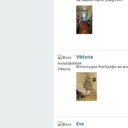
Viktoria
Фотостудия #неSелфи во все
Eva