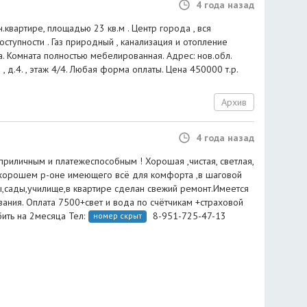
4 года назад
.квартире, площадью 23 кв.м . Центр города , вся
ступности . Газ природный , канализация и отопление
. Комната полностью мебелированная. Адрес: нов.обл.
 , д.4. , этаж 4/4. Любая форма оплаты. Цена 450000 т.р.
Архив
4 года назад
приличным и платежеспособным ! Хорошая ,чистая, светлая,
 хорошем р-оне имеющего всё для комфорта ,в шаговой
ы,сады,училище,в квартире сделан свежий ремонт.Имеется
ания. Оплата 7500+свет и вода по счётчикам +страховой
ть на 2месяца Тел:
8-951-725-47-13
номер скрыт