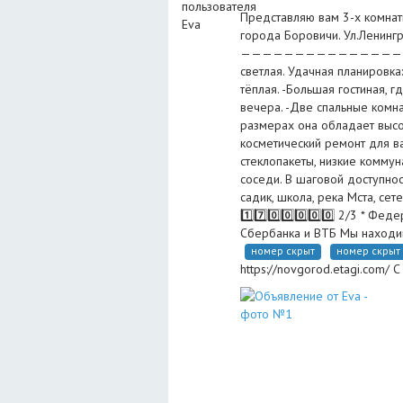
Представляю вам 3-х комнат
города Боровичи. Ул.Ленинг
——————————————————
светлая. Удачная планировка
тёплая. -Большая гостиная, 
вечера. -Две спальные комна
размерах она обладает высо
косметический ремонт для в
стеклопакеты, низкие коммун
соседи. В шаговой доступнос
садик, школа, река Мста, се
1️⃣7️⃣0️⃣0️⃣0️⃣0️⃣0️⃣ 2/3 * Ф
Сбербанка и ВТБ Мы находимс
номер скрыт
номер скрыт
https://novgorod.etagi.com/ 