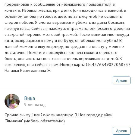
преревновав к сообщению от незнакомого пользователя в
контакте. Избивал жёстко, при детях (они находились в ванной), в
основном он бил по голове, шее, по затылку чтоб не оставлять
следов побоев. Я смогла вырваться и убежать из дома босиком,
накинув плащ. Сейчас я нахожусь в травматологическом отделении
с закрытой черепно мозговой травмой. После выписки мне некуда
идти, возвращаться к нему я не буду, он обещал меня убить! В
данный момент я ищу квартиру, но средств на оплату у меня не
достаточно. Помогите пожалуйста кто чем можетя очень его
боюсь, опасаюсь за свою жизнь и очень переживаю за детей. К
сожалению, они сейчас с ним. Номер карты СБ 4276849022068737
Наталья Вячеславовна Ж.
Архив
Вика
9 лет назад
Срочно сниму 1или2х-комн.квартиру. В Нов.городе,район
"Гимназии" (мебель обязательно)
Архив