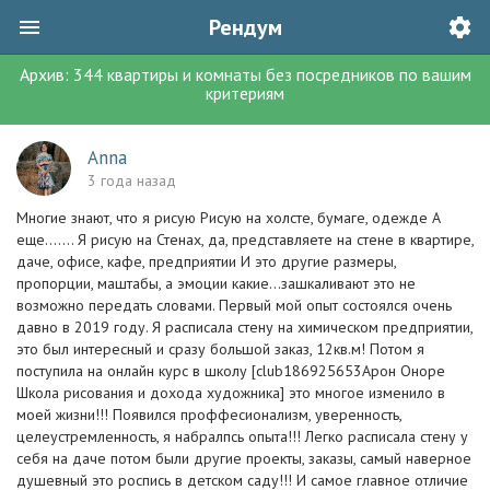
Рендум
Архив:
344
квартиры и комнаты без посредников
по вашим
критериям
Anna
3 года назад
Многие знают, что я рисую Рисую на холсте, бумаге, одежде А
еще....... Я рисую на Стенах, да, представляете на стене в квартире,
даче, офисе, кафе, предприятии И это другие размеры,
пропорции, маштабы, а эмоции какие...зашкаливают это не
возможно передать словами. Первый мой опыт состоялся очень
давно в 2019 году. Я расписала стену на химическом предприятии,
это был интересный и сразу большой заказ, 12кв.м! Потом я
поступила на онлайн курс в школу [club186925653Арон Оноре
Школа рисования и дохода художника] это многое изменило в
моей жизни!!! Появился проффесионализм, уверенность,
целеустремленность, я набралпсь опыта!!! Легко расписала стену у
себя на даче потом были другие проекты, заказы, самый наверное
душевный это роспись в детском саду!!! И самое главное отличие