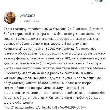
Архив
Svetlana
4 года назад
Сдаю квартиру от собственника Ульянова 9а, 2 комнаты, 2 этаж из
5. Дом кирпичный, квартира очень тёплая, не угловая, хорошие
соседи, садики, школы, магазины, во дворе детская площадка,
остановки общественного транспорта в 2 направления.
Капитальный ремонт: замена всех коммуникаций, сантехники,
газового оборудования, эл.проводки, стены оштукатурены заново,
на полу фанера, балкон остеклен, окна ПВХ, качественная входная
дверь. Газовая колонка (проводим тех.обслуживание). Квартира
чистая - без посторонних запахов, без тараканов и клопов. Мебель
и необходимая техника, всё в рабочем состоянии. В одной
комнате двухспальный диван, другая - пустая (мебель ваша или
обсуждается). Оплата 16.000 + счётчики, залог в размере
месячной оплаты, возвращается в дату выезда. Ищем
ответственных, чистоплотных, платежеспособных квартирантов, без
животных. Строго некурящих! Список техники и мебели, больше
фото в объявлении
https://realty.yandex.ru/offer/1675857630419947264/