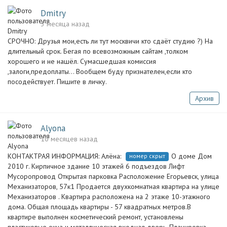
Dmitry
3 месяца назад
СРОЧНО: Друзья мои,есть ли тут москвичи кто сдаёт студию ?) На
длительный срок. Бегая по всевозможным сайтам ,толком
хорошего и не нашёл. Сумасшедшая комиссия
,залоги,предоплаты... Вообщем буду признателен,если кто
посодействует. Пишите в личку.
Архив
Alyona
10 месяцев назад
КОНТАКТРАЯ ИНФОРМАЦИЯ: Алёна:
О доме Дом
номер скрыт
2010 г. Кирпичное здание 10 этажей 6 подъездов Лифт
Мусоропровод Открытая парковка Расположение Егорьевск, улица
Механизаторов, 57к1 Продается двухкомнатная квартира на улице
Механизаторов . Квартира расположена на 2 этаже 10-этажного
дома. Общая площадь квартиры - 57 квадратных метров.В
квартире выполнен косметический ремонт, установлены