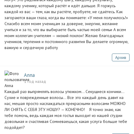
каждому ученику, который растёт и идёт дальше. Я горжусь
каждой из вас — тем, как вы растёте, пробуете, не сдаётесь. Как
загораются ваши глаза, когда вы понимаете: «У меня получилось!»
Спасибо всем моим ученицам за доверие, энергию, желание
учиться и за то, что вы выбираете быть частью моей семьи А всем
моим коллегам-учителям — низкий поклон! Желаю благодарных
учеников, терпения и постоянного развития Вы делаете огромную,
важную и сердечную работу
Архив
Anna
1 год назад
Каждый раз выпрямлять волосы утюжком... Секущиеся кончики...
Сухие и поврежденные волосы... Все это каждый день давит на
нас, мешая просто наслаждаться прекрасными волосами МОЖНО
ЛИ СНЯТЬ С СЕБЯ ЭТУ НОШУ? — КОНЕЧНО! ⠀Я точно знаю, как
тебе помочь, ведь каждая моя гостья выходит из нашей студии
довольная и счастливая Сомневаешься, какая услуга больше тебе
подойдет?