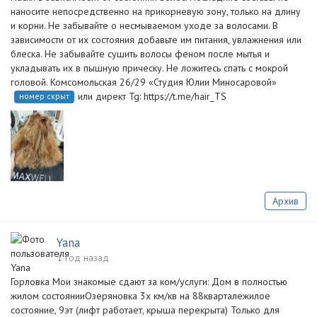
наносите непосредственно на прикорневую зону, только на длину
и корни. Не забывайте о несмываемом уходе за волосами. В
зависимости от их состояния добавьте им питания, увлажнения или
блеска. Не забывайте сушить волосы феном после мытья и
укладывать их в пышную прическу. Не ложитесь спать с мокрой
головой. Комсомольская 26/29 «Студия Юлии Миносаровой»
или директ Tg: https://t.me/hair_TS
номер скрыт
Архив
Yana
1 год назад
Горловка Мои знакомые сдают за ком/услуги: Дом в полностью
жилом состоянииОзеряновка 3х км/кв на 88кварталежилое
состояние, 9эт (лифт работает, крыша перекрыта) Только для