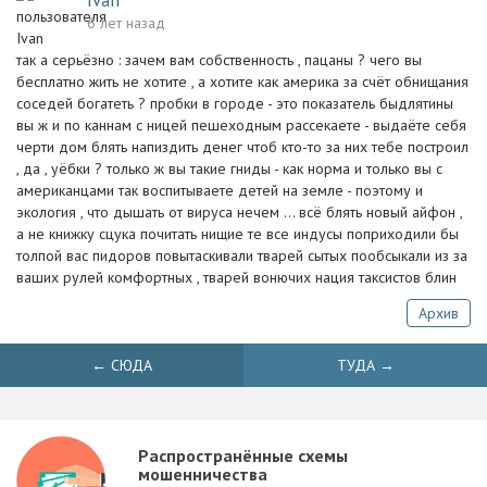
Ivan
6 лет назад
так а серьёзно : зачем вам собственность , пацаны ? чего вы
бесплатно жить не хотите , а хотите как америка за счёт обнищания
соседей богатеть ? пробки в городе - это показатель быдлятины
вы ж и по каннам с ницей пешеходным рассекаете - выдаёте себя
черти дом блять напиздить денег чтоб кто-то за них тебе построил
, да , уёбки ? только ж вы такие гниды - как норма и только вы с
американцами так воспитываете детей на земле - поэтому и
экология , что дышать от вируса нечем ... всё блять новый айфон ,
а не книжку сцука почитать нищие те все индусы поприходили бы
толпой вас пидоров повытаскивали тварей сытых пообсыкали из за
ваших рулей комфортных , тварей вонючих нация таксистов блин
Архив
← СЮДА
ТУДА →
Распространённые схемы
мошенничества