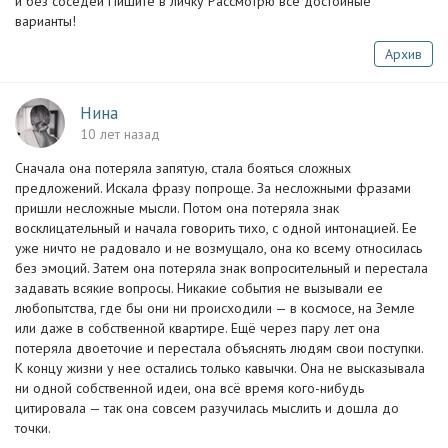
и без соседей Пишите в личку Рассмотрю все достойные
варианты!
Архив
Нина
10 лет назад
Сначала она потеряла запятую, стала бояться сложных
предложений. Искала фразу попроще. За несложными фразами
пришли несложные мысли. Потом она потеряла знак
восклицательный и начала говорить тихо, с одной интонацией. Ее
уже ничто не радовало и не возмущало, она ко всему относилась
без эмоций. Затем она потеряла знак вопросительный и перестала
задавать всякие вопросы. Никакие события не вызывали ее
любопытства, где бы они ни происходили — в космосе, на Земле
или даже в собственной квартире. Ещё через пару лет она
потеряла двоеточие и перестала объяснять людям свои поступки.
К концу жизни у нее остались только кавычки. Она не высказывала
ни одной собственной идеи, она всё время кого-нибудь
цитировала — так она совсем разучилась мыслить и дошла до
точки.