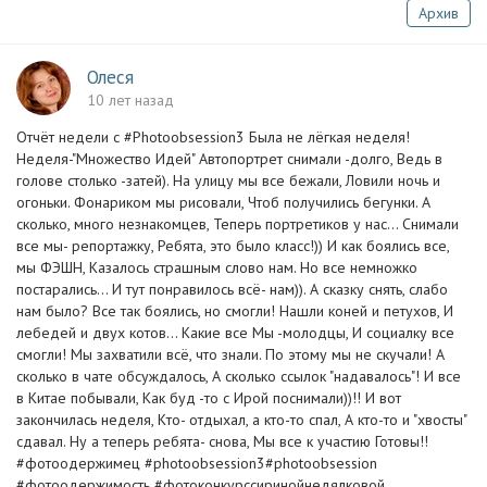
Архив
Олеся
10 лет назад
Отчёт недели с #Photoobsession3 Была не лёгкая неделя!
Неделя-"Множество Идей" Автопортрет снимали -долго, Ведь в
голове столько -затей). На улицу мы все бежали, Ловили ночь и
огоньки. Фонариком мы рисовали, Чтоб получились бегунки. А
сколько, много незнакомцев, Теперь портретиков у нас... Снимали
все мы- репортажку, Ребята, это было класс!)) И как боялись все,
мы ФЭШН, Казалось страшным слово нам. Но все немножко
постарались... И тут понравилось всё- нам)). А сказку снять, слабо
нам было? Все так боялись, но смогли! Нашли коней и петухов, И
лебедей и двух котов... Какие все Мы -молодцы, И социалку все
смогли! Мы захватили всё, что знали. По этому мы не скучали! А
сколько в чате обсуждалось, А сколько ссылок "надавалось"! И все
в Китае побывали, Как буд -то с Ирой поснимали))!! И вот
закончилась неделя, Кто- отдыхал, а кто-то спал, А кто-то и "хвосты"
сдавал. Ну а теперь ребята- снова, Мы все к участию Готовы!!
#фотоодержимец #photoobsession3#photoobsession
#фотоодержимость #фотоконкурссиринойнедялковой