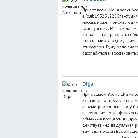
Привет всем! Меня зовут Але
в [club195251225Спа-студия. 
массаж может помочь людям 
самочувствие. Массаж для м
позволяющее раскрыть себя.
отношении к каждому клиент
атмосферы. Буду рада видеть
расслабиться и восстановить
Olga
Приглашаем Вас на LPG масс
избавиться от целлюлита из
параметрам сделать кожу бол
напряжение после физически
обменные процессы и циркул
действует индивидуальная р
Вам к нам! Ждём Вас в наше
————————— ⠀ Запись, конс