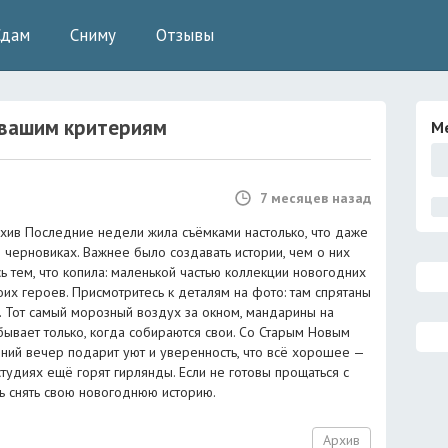
Сдам
Сниму
Отзывы
вашим критериям
М
7 месяцев назад
рхив Последние недели жила съёмками настолько, что даже
 черновиках. Важнее было создавать истории, чем о них
ь тем, что копила: маленькой частью коллекции новогодних
их героев. Присмотритесь к деталям на фото: там спрятаны
 Тот самый морозный воздух за окном, мандарины на
бывает только, когда собираются свои. Со Старым Новым
имний вечер подарит уют и уверенность, что всё хорошее —
 студиях ещё горят гирлянды. Если не готовы прощаться с
ь снять свою новогоднюю историю.
Архив