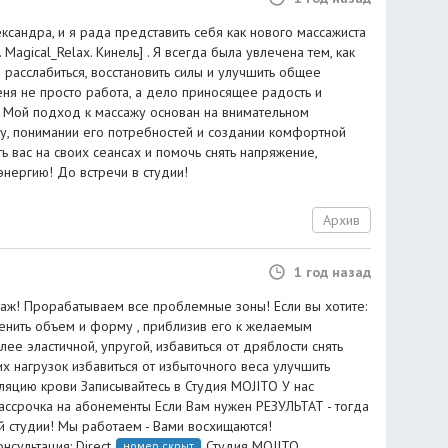
ксандра, и я рада представить себя как нового массажиста
Magical_Relax. Кинель] . Я всегда была увлечена тем, как
расслабиться, восстановить силы и улучшить общее
еня не просто работа, а дело приносящее радость и
 Мой подход к массажу основан на внимательном
у, понимании его потребностей и создании комфортной
 вас на своих сеансах и помочь снять напряжение,
 энергию! До встречи в студии!
Архив
1 год назад
аж! Прорабатываем все проблемные зоны! Если вы хотите:
менить объем и форму , приблизив его к желаемым
ее эластичной, упругой, избавиться от дряблости снять
х нагрузок избавиться от избыточного веса улучшить
яцию крови Записывайтесь в Студия MOJITO У нас
ассрочка на абонементы Если Вам нужен РЕЗУЛЬТАТ - тогда
й студии! Мы работаем - Вами восхищаются! ⠀
ультация: Direct
Студия MOJITO
номер скрыт