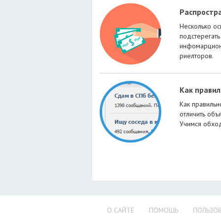
Распростр
Несколько ос
подстерегать
инфомарцион
риелторов.
Как прави
Как правильн
отличить объ
Учимся обход
О САЙТЕ
ПОМОЩЬ
ПОЛЬЗОВ