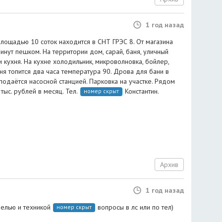
1 год назад
площадью 10 соток находится в СНТ ГРЭС 8. От магазина
инут пешком. На территории дом, сарай, баня, уличный
и кухня. На кухне холодильник, микроволновка, бойлер,
я топится два часа температура 90. Дрова для бани в
подаётся насосной станцией. Парковка на участке. Рядом
тыс. рублей в месяц. Тел.
Константин.
номер скрыт
Архив
1 год назад
белью и техникой
вопросы в лс или по тел)
номер скрыт