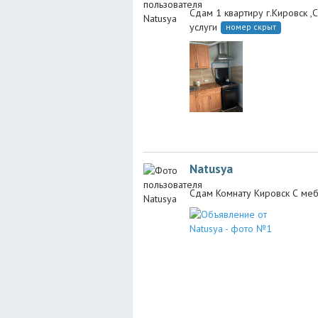
Сдам 1 квартиру г.Кировск ,
услуги
номер скрыт
Natusya
Сдам Комнату Кировск С меб