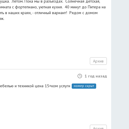
ушка. Летом. Пока мы в разъездах. Солнечная детская,
мната с фортепиано, уютная кухня. 40 минут до Питера на
ить в наших краях, - отличный вариант! Рядом с домом
яж.
Архив
1 год назад
мебелью и техникой цена 15+ком услуги
номер скрыт
Архив