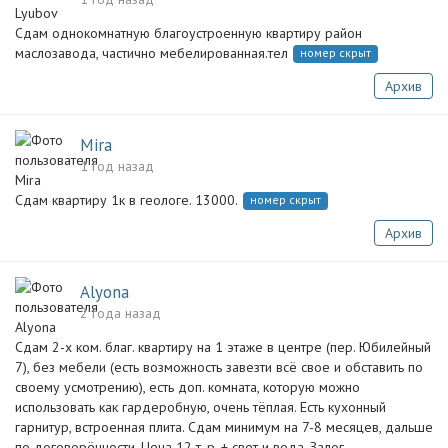
Сдам однокомнатную благоустроенную квартиру район
маслозавода, частично мебелированная.тел
номер скрыт
Архив
Mira
1 год назад
Сдам квартиру 1к в геологе. 13000.
номер скрыт
Архив
Alyona
2 года назад
Сдам 2-х ком. благ. квартиру на 1 этаже в центре (пер. Юбилейный
7), без мебели (есть возможность завезти всё свое и обставить по
своему усмотрению), есть доп. комната, которую можно
использовать как гардеробную, очень тёплая. Есть кухонный
гарнитур, встроенная плита. Сдам минимум на 7-8 месяцев, дальше
по договорённости. Цена 12 т. р. + свет и вода. Залог