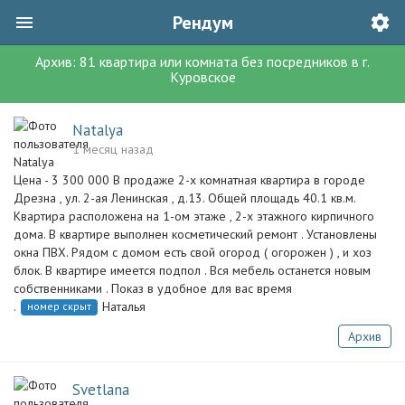
Рендум
Архив:
81
квартира или комната без посредников
в г.
Куровское
Natalya
1 месяц назад
Цена - 3 300 000 В продаже 2-х комнатная квартира в городе
Дрезна , ул. 2-ая Ленинская , д.13. Общей площадь 40.1 кв.м.
Квартира расположена на 1-ом этаже , 2-х этажного кирпичного
дома. В квартире выполнен косметический ремонт . Установлены
окна ПВХ. Рядом с домом есть свой огород ( огорожен ) , и хоз
блок. В квартире имеется подпол . Вся мебель останется новым
собственниками . Показ в удобное для вас время
.
Наталья
номер скрыт
Архив
Svetlana