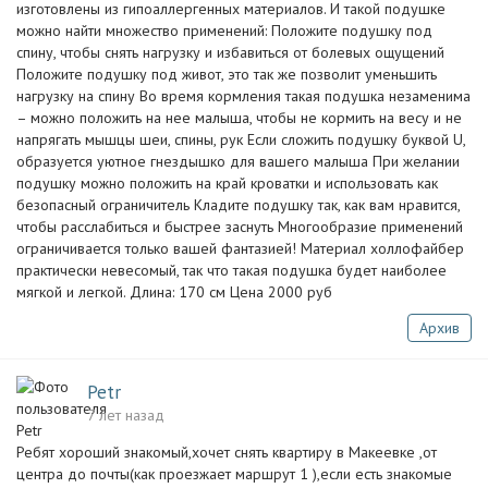
изготовлены из гипоаллергенных материалов. И такой подушке
можно найти множество применений: Положите подушку под
спину, чтобы снять нагрузку и избавиться от болевых ощущений
Положите подушку под живот, это так же позволит уменьшить
нагрузку на спину Во время кормления такая подушка незаменима
– можно положить на нее малыша, чтобы не кормить на весу и не
напрягать мышцы шеи, спины, рук Если сложить подушку буквой U,
образуется уютное гнездышко для вашего малыша При желании
подушку можно положить на край кроватки и использовать как
безопасный ограничитель Кладите подушку так, как вам нравится,
чтобы расслабиться и быстрее заснуть Многообразие применений
ограничивается только вашей фантазией! Материал холлофайбер
практически невесомый, так что такая подушка будет наиболее
мягкой и легкой. Длина: 170 см Цена 2000 руб
Архив
Petr
7 лет назад
Ребят хороший знакомый,хочет снять квартиру в Макеевке ,от
центра до почты(как проезжает маршрут 1 ),если есть знакомые