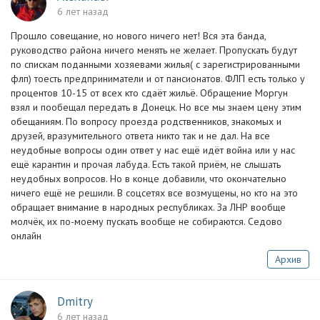
6 лет назад
Прошло совещание, но нового ничего нет! Вся эта банда,
руководство района ничего менять не желает. Пропускать будут
по спискам поданными хозяевами жилья( с зарегистрированными
флп) тоесть предприниматели и от пансионатов. ФЛП есть только у
процентов 10-15 от всех кто сдаёт жильё. Обращение Моргун
взял и пообещал передать в Донецк. Но все мы знаем цену этим
обещаниям. По вопросу проезда родственников, знакомых и
друзей, вразумительного ответа никто так и не дал. На все
неудобные вопросы один ответ у нас ещё идёт война или у нас
ещё карантин и прочая лабуда. Есть такой приём, не слышать
неудобных вопросов. Но в конце добавили, что окончательно
ничего ещё не решили. В соцсетях все возмущены, но кто на это
обращает внимание в народных республиках. За ЛНР вообще
молчёк, их по-моему пускать вообще не собираются. Седово
онлайн
Архив
Dmitry
6 лет назад