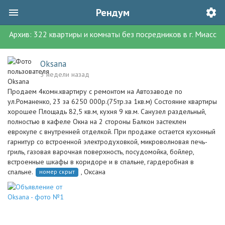
Рендум
Архив:
322
квартиры и комнаты без посредников
в г.
Миасс
Oksana
3 недели назад
Продаем 4комн.квартиру с ремонтом на Автозаводе по
ул.Романенко, 23 за 6250 000р.(75тр.за 1кв.м) ️Состояние квартиры
хорошее Площадь 82,5 кв.м, кухня 9 кв.м. Санузел раздельный,
полностью в кафеле Окна на 2 стороны Балкон застеклен
еврокупе с внутренней отделкой. При продаже остается кухонный
гарнитур со встроенной электродуховкой, микроволновая печь-
гриль, газовая варочная поверхность, посудомойка, бойлер,
встроенные шкафы в коридоре и в спальне, гардеробная в
спальне.
, Оксана
номер скрыт