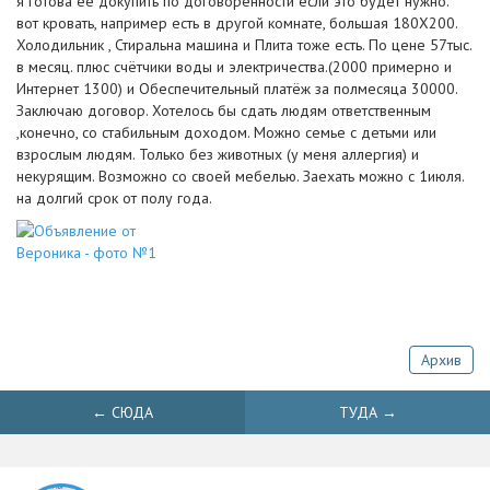
я готова её докупить по договорённости если это будет нужно.
вот кровать, например есть в другой комнате, большая 180Х200.
Холодильник , Стиральна машина и Плита тоже есть. По цене 57тыс.
в месяц. плюс счётчики воды и электричества.(2000 примерно и
Интернет 1300) и Обеспечительный платёж за полмесяца 30000.
Заключаю договор. Хотелось бы сдать людям ответственным
,конечно, со стабильным доходом. Можно семье с детьми или
взрослым людям. Только без животных (у меня аллергия) и
некурящим. Возможно со своей мебелью. Заехать можно с 1июля.
на долгий срок от полу года.
Архив
← СЮДА
ТУДА →