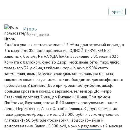
Архив
Игорь
1 месяц назад
Сдаётся уютная светлая комната 14 м² на долгосрочный период в
3-к квартире. Женское проживание. ОДНОЙ ДЕВУШКЕ! Без
животных, без в/п, НЕ НА УДАЛЕНКЕ. Заселение с 01 июля 2026.
Комната с балконом, окно во двор , москитные сетки, тихо, чисто,
телевизор 32 дюйма, тяжёлые шторы blackout 90% свето
затемнения, тюль. На кухне холодильник, стиральная машина,
микроволновая печь, а также все необходимое для комфортного
проживания. В комнате: Две при кроватные тумбочки, шкаф,
большая кровать и комод с зеркалом, телевизор. До метро
Рязанский проспект 7 мин, до Выхино - 10 мин. Под домом
Пятёрочка, Вкусвилл, аптека. В 10 минутах прогулочным шагом
Лента, Перекрёсток, Ашан. От собственника. В других комнатах
тоже девушки. Аренда в месяц 28.000 руб плюс коммунальные
платежи -1750 руб: электроэнергия , водоснабжение и
водоотведение. Залог 15.000 руб, можно разделить на 2 месяца.