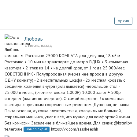
Архив
Любовь
1 месяц назад
комната м. Ростокино 25000 КОМНАТА для девушки, 18 м² м
Ростокино • 10 мин на транспорте до метро ВДНХ • 3-комнатная
квартира • 2 этаж из 14 • на долгий срок, от 1 года 25.000/мес,
СОБСТВЕННИК - Полупроходная (через нее проход в другую
ОДНУ комнату) - 2 вместительных шкафа - 2х местная кровать с
секциями хранения внутри (складывается) -небольшой стол -
25.000 в месяц (счётчики около 1.000₽) 10.000 залог + 500р
интернет (платим по очереди). О самой квартире: 3х комнатная
квартира с приятным современным ремонтом. Душевая, не ванна
Плита газовая, духовка электрическая, холодильник большой,
стиральная машинка, утюг и всё, что нужно для комфортной жизни.
Без комиссии. Заселение в ближайшее время. Для связи: @kstmlbv
телеграм
https://vk.com/ssssheeshh
номер скрыт