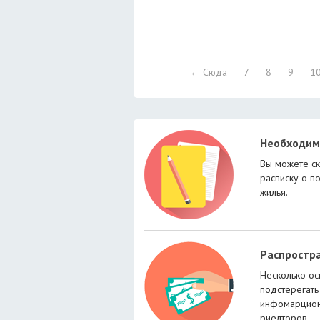
← Сюда
7
8
9
1
Необходим
Вы можете ск
расписку о п
жилья.
Распростр
Несколько ос
подстерегать
инфомарцион
риелторов.