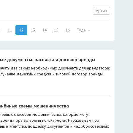
Архив
0
11
12
13
14
15
16
Туда →
ые документы: расписка и договор аренды
ачать два самых необходимых документа для арендатора:
олучение денежных средств и типовой договор аренды
анённые схемы мошенничества
новных способов мошенничества, которые могут
 арендатора во время поиска жилья. Рассказывам про
ные агентства, подделку документов и недобросовестных