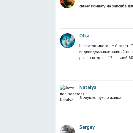
сниму комнату на запсибе ил
Olka
Шпагатов много не бывает! 
индивидуальных занятий-поне
раза в неделю 12 занятий 6
Natalya
Девушке нужно жилье
Sergey