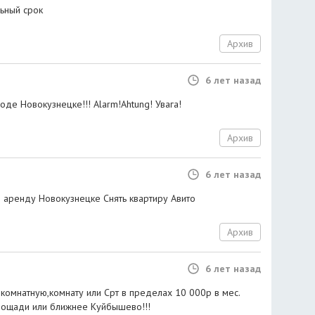
льный срок
Архив
6 лет назад
оде Новокузнецке!!! Alarm!Ahtung! Увага!
Архив
6 лет назад
. в аренду Новокузнецке Снять квартиру Авито
Архив
6 лет назад
комнатную,комнату или Срт в пределах 10 000р в мес.
площади или ближнее Куйбышево!!!