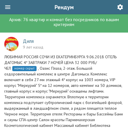
Рендум
Архив:
76
квартир и комнат без посредников
по вашим
критериям
Диля
9 лет назад
ЛЮБИМАЯ РОССИЯ СОЧИ ИЗ ЕКАТЕРИНБУРГА 9.06.2018 ОТЕЛЬ
ДАГОМЫС 4* ЗАВТРАКИ 7 НОЧЕЙ ЦЕНА 32 000 РУБ/
ЧЕЛ
, Оазис Плаза, 2-этаж. Большой
номер скрыт
оздоровительный комплекс в центре Дагомыса. Комплекс
включает в себя 27-ми этажный 4* корпус на 1003 номера, VIP
корпус "Меркурий" 5* на 12 номеров, авто-кемпинг на 50 домиков,
главный корпус и корпус "Меркурий" оснащены лифтами.
Территория комплекса охраняется. Вплотную к территории
комплекса подступает субтропический парк с богатейшей флорой,
выдержанный в ландшафтном стиле, а рядом плещется теплое
Черное море. Территория отеля: Рестораны и бары Бассейны Бани
и сауны СПА-центр Салон красоты Парикмахерская
Косметологический кабинет Массажный кабинет Библиотека