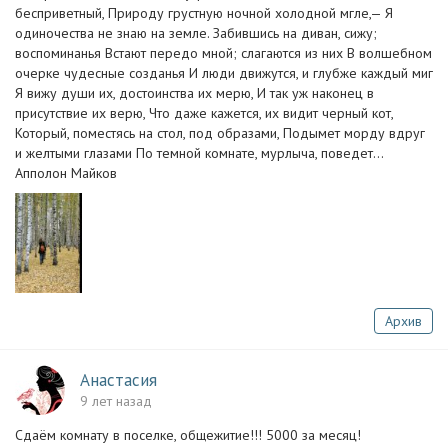
бесприветный, Природу грустную ночной холодной мгле,— Я
одиночества не знаю на земле. Забившись на диван, сижу;
воспоминанья Встают передо мной; слагаются из них В волшебном
очерке чудесные созданья И люди движутся, и глубже каждый миг
Я вижу души их, достоинства их мерю, И так уж наконец в
присутствие их верю, Что даже кажется, их видит черный кот,
Который, поместясь на стол, под образами, Подымет морду вдруг
и желтыми глазами По темной комнате, мурлыча, поведет...
Апполон Майков
Архив
Анастасия
9 лет назад
Сдаём комнату в поселке, общежитие!!! 5000 за месяц!