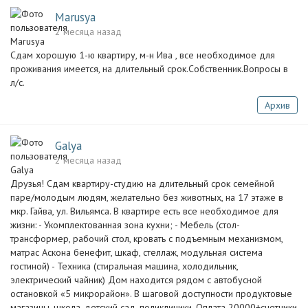
Marusya
2 месяца назад
Сдам хорошую 1-ю квартиру, м-н Ива , все необходимое для
проживания имеется, на длительный срок.Собственник.Вопросы в
л/с.
Архив
Galya
2 месяца назад
Друзья! Сдам квартиру-студию на длительный срок семейной
паре/молодым людям, желательно без животных, на 17 этаже в
мкр. Гайва, ул. Вильямса. В квартире есть все необходимое для
жизни: - Укомплектованная зона кухни; - Мебель (стол-
трансформер, рабочий стол, кровать с подъемным механизмом,
матрас Аскона бенефит, шкаф, стеллаж, модульная система
гостиной) - Техника (стиральная машина, холодильник,
электрический чайник) Дом находится рядом с автобусной
остановкой «5 микрорайон». В шаговой доступности продуктовые
магазины, школа, детский сад, поликлиники. Оплата 20000+счетчики