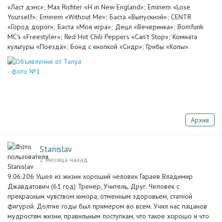
«Ласт дэнс»; Max Richter «H in New England»; Eminem «Lose
Yourself»; Eminem «Without Me»; Баста «Выпускной»; CENTR
«Город дорог»; Баста «Моя игра»; Децл «Вечеринка»; Bomfunk
MC's «Freestyler»; Red Hot Chili Peppers «Can’t Stop»; Комната
культуры «Поезда»; Бонд с кнопкой «Сидр»; Грибы «Копы».
Архив
Stanislav
2 месяца назад
9.06.206 Ушел из жизни хороший человек Гараев Владимир
Джавдатович (61 год) Тренер, Учитель, Друг. Человек с
прекрасным чувством юмора, отменным здоровьем, статной
фигурой. Долгие годы был примером во всем. Учил нас пацанов
мудростям жизни, правильным поступкам, что такое хорошо и что