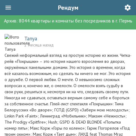
Рендум
Архив:
8044
квартиры и комнаты без посредников
в г.
Пермь
Tanya
2 месяца назад
Свежий неформальный взгляд на простую историю из жизни. Читка-
рейв «Покрышки» – это история нашего взросления во дворах,
окружённых панельными домами. Это история о времени, когда
всё казалось возможным, но сделать ты ничего не мог. Это история
о дружбе. О первой любви. О мечте. О невыносимо сложных
вопросах и, конечно же, о смелости. О смелости взять судьбу в
свои руки, решиться и, несмотря ни на что, следовать своему пути.
Никогда не сдаваться, оставаться верным самому себе и бороться
за собственное счастье. Плей-лист спектакля «Покрышки»: Тима
Белорусских «Во дворе»; ГСПД (GSPD) «Забери мою молодость»;
Linkin Park «Faint»; Ленинград «Мобильник»; Макsим «Нежность»;
The Prodigy «Spitfire»; Hush; GSPD & DEAD BLONDE «Попытка
номер пять»; Макс Корж «Горы по колено»; Гарик Погорелов «Под
твоим окном»; Макс Корж «Тает дым»; ЛАУД feat Thomas Mraz