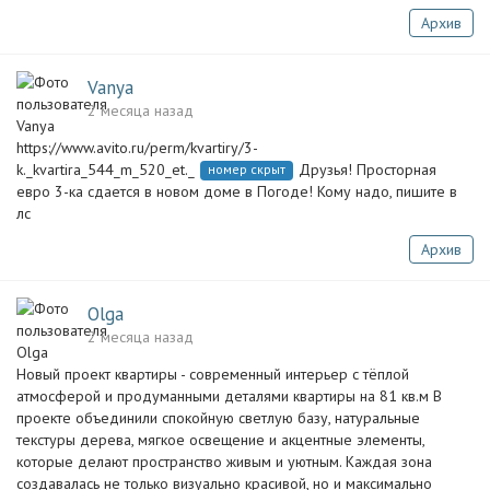
Архив
Vanya
2 месяца назад
https://www.avito.ru/perm/kvartiry/3-
k._kvartira_544_m_520_et._
Друзья! Просторная
номер скрыт
евро 3-ка сдается в новом доме в Погоде! Кому надо, пишите в
лс
Архив
Olga
2 месяца назад
Новый проект квартиры - современный интерьер с тёплой
атмосферой и продуманными деталями квартиры на 81 кв.м В
проекте объединили спокойную светлую базу, натуральные
текстуры дерева, мягкое освещение и акцентные элементы,
которые делают пространство живым и уютным. Каждая зона
создавалась не только визуально красивой, но и максимально