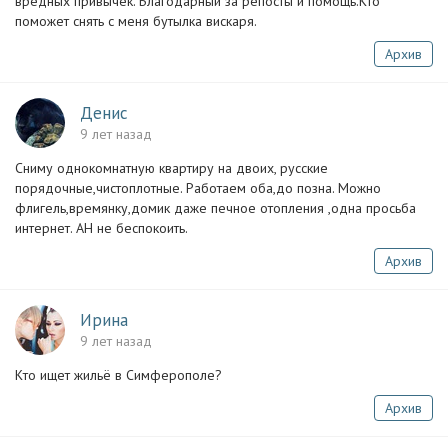
вредных привычек. Благодарный за репосты и помощь.Кто
поможет снять с меня бутылка вискаря.
Архив
Денис
9 лет назад
Сниму однокомнатную квартиру на двоих, русские
порядочные,чистоплотные. Работаем оба,до позна. Можно
флигель,времянку,домик даже печное отопления ,одна просьба
интернет. АН не беспокоить.
Архив
Ирина
9 лет назад
Кто ищет жильё в Симферополе?
Архив