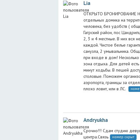
Lia
ОТКРЫТО БРОНИРОВАНИЕ НА 2
отдельных домика на террито
человека, без удобств ( об
Гагрский район, пос Цандрип
2, 3 и 4 местные. В них вся
каждой. Чистое белье гаран
санузла, 2 умывальника. Об
при входе в дом! Несколько 
зона отдыха. Для детей есть
минут ходьбы. В пешей доступ
столовые. Поможем организов
аэропорта, границы за отдель
плохо ловит, или в ЛС.
номе
Andryukha
Срочно!!! Сдам студию деву
центра.Связь
номер скрыт