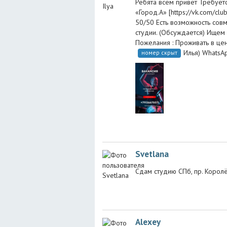
Ребята всем привет Требует
«Город.А» [https://vk.com/c
50/50 Есть возможность сов
студии. (Обсуждается) Ищем 
Пожелания : Проживать в це
Илья) WhatsAp
номер скрыт
Svetlana
Сдам студию СПб, пр. Королёв
Alexey