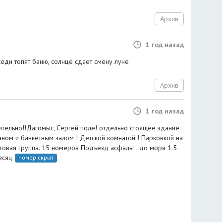
Архив
1 год назад
еди топят баню, солнце сдает смену луне
Архив
1 год назад
ительно!!Дагомыс, Сергей поле! отдельно стоящее здание
раном и банкетным залом ! Детской комнатой ! Парковкой на
овая группа. 15 номеров Подъезд асфальт , до моря 1.5
есяц
номер скрыт