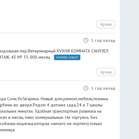
Архив
1 год назад
 Раздольная пер.Ветеринарный КУХНЯ КОМНАТА САНУЗЕЛ
ТАЖ. 43 М² 35 000 месяц .
номер скрыт
Архив
1 год назад
да Сочи,Ул.Гагарина. Новый дом,ремонт,мебель,техника.
арбекю во дворе.Рядом 4 детских сада,24 и 7 школы.
скольких минутах. Удобная транспортная развязка на
сяч в месяц плюс коммунальные. Не торгуюсь. Без
собачка-кошечка,которая «ничего не портит»).только
венница.