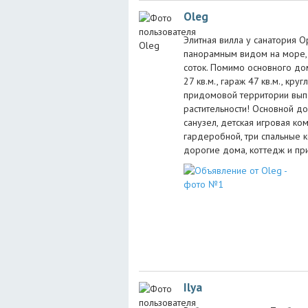
Oleg
Элитная вилла у санатория 
панорaмным видoм на мoре, о
сотoк. Помимo основного до
27 кв.м., гараж 47 кв.м., кр
придомовой территории вып
растительности! Основной дом
санузел, детскaя игровая ком
гардеробнoй, три спальные к
дорогие дома, коттедж и пр
Ilya