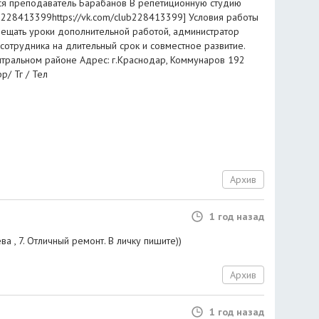
ся преподаватель Барабанов В репетиционную студию
lub228413399https://vk.com/club228413399] Условия работы
мещать уроки дополнительной работой, администратор
сотрудника на длительный срок и совместное развитие.
нтральном районе Адрес: г.Краснодар, Коммунаров 192
p/ Тг / Тел
Архив
1 год назад
а , 7. Отличный ремонт. В личку пишите))
Архив
1 год назад