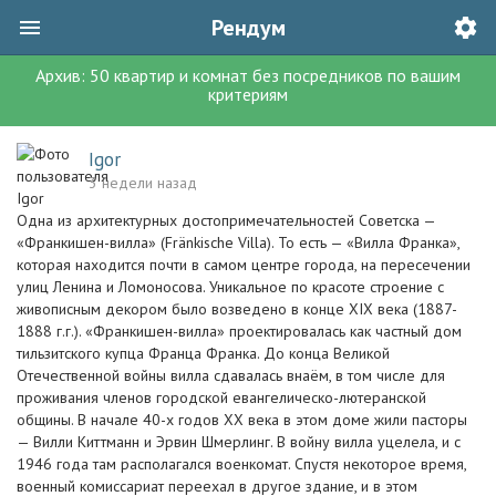
Рендум
Архив:
50
квартир и комнат без посредников
по вашим
критериям
Igor
3 недели назад
Одна из архитектурных достопримечательностей Советска —
«Франкишен-вилла» (Fränkische Villa). То есть — «Вилла Франка»,
которая находится почти в самом центре города, на пересечении
улиц Ленина и Ломоносова. Уникальное по красоте строение с
живописным декором было возведено в конце ХIХ века (1887-
1888 г.г.). «Франкишен-вилла» проектировалась как частный дом
тильзитского купца Франца Франка. До конца Великой
Отечественной войны вилла сдавалась внаём, в том числе для
проживания членов городской евангелическо-лютеранской
общины. В начале 40-х годов ХХ века в этом доме жили пасторы
— Вилли Киттманн и Эрвин Шмерлинг. В войну вилла уцелела, и с
1946 года там располагался военкомат. Спустя некоторое время,
военный комиссариат переехал в другое здание, и в этом