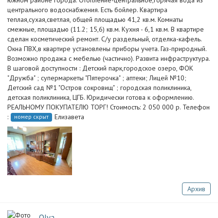
южном районе города. Отопление-центральное,горячая вода из
центрального водоснабжения. Есть бойлер. Квартира
теплая,сухая,светлая, общей площадью 41,2 кв.м. Комнаты
смежные, площадью (11.2; 15,6) кв.м. Кухня - 6,1 кв.м. В квартире
сделан косметический ремонт. С/у раздельный, отделка-кафель.
Окна ПВХ,в квартире установлены приборы учета. Газ-природный.
Возможно продажа с мебелью (частично). Развита инфраструктура.
В шаговой доступности : Детский парк,городское озеро, ФОК
"Дружба" ; супермаркеты "Пятерочка" ; аптеки; Лицей №10;
Детский сад №1 "Остров сокровищ" ; городская поликлиника,
детская поликлиника, ЦГБ. Юридически готова к оформлению.
РЕАЛЬНОМУ ПОКУПАТЕЛЮ ТОРГ! Стоимость: 2 050 000 р. Телефон
:
Елизавета
номер скрыт
Архив
Olya