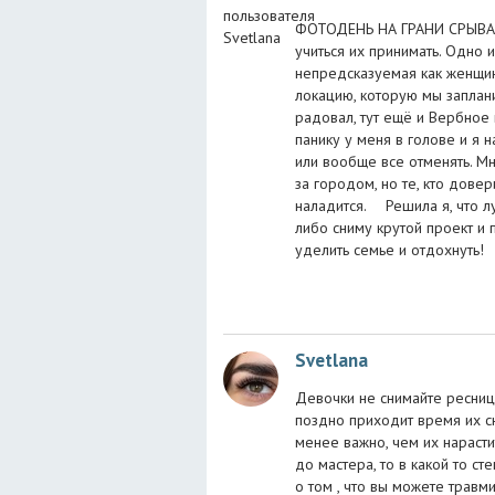
ФОТОДЕНЬ НА ГРАНИ СРЫВА ⠀
учиться их принимать. Одно и
непредсказуемая как женщин
локацию, которую мы заплани
радовал, тут ещё и Вербное
панику у меня в голове и я 
или вообще все отменять. Мн
за городом, но те, кто довер
наладится. ⠀ Решила я, что 
либо сниму крутой проект и 
уделить семье и отдохнуть! ⠀
Svetlana
Девочки не снимайте ресниц
поздно приходит время их сн
менее важно, чем их нарастит
до мастера, то в какой то с
о том , что вы можете трав