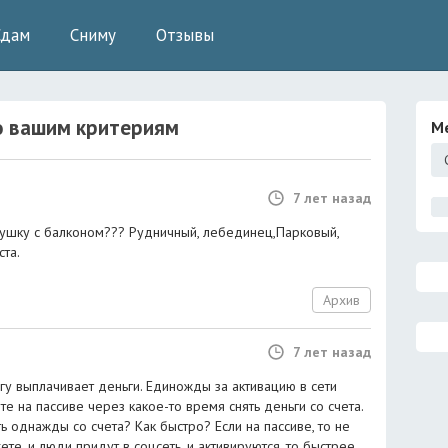
Сдам
Сниму
Отзывы
 вашим критериям
М
7 лет назад
нушку с балконом??? Рудничный, лебединец,Парковый,
ста.
Архив
7 лет назад
гу выплачивает деньги. Единожды за активацию в сети
е на пассиве через какое-то время снять деньги со счета.
ь однажды со счета? Как быстро? Если на пассиве, то не
ете, и люди придут в соцсеть, и активируются, то быстрее.