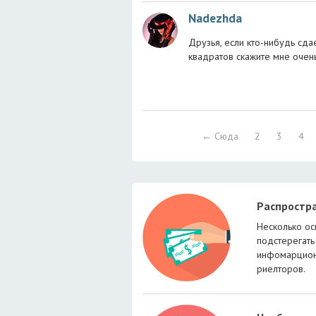
Nadezhda
Друзья, если кто-нибудь сда
квадратов скажите мне очень
← Сюда
2
3
4
Распростр
Несколько ос
подстерегать
инфомарцион
риелторов.