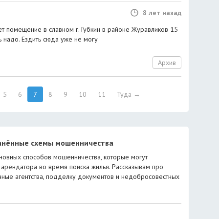
8 лет назад
ет помещение в славном г. Губкин в районе Журавликов 15
 надо. Ездить сюда уже не могу
Архив
5
6
7
8
9
10
11
Туда →
анённые схемы мошенничества
новных способов мошенничества, которые могут
 арендатора во время поиска жилья. Рассказывам про
ные агентства, подделку документов и недобросовестных