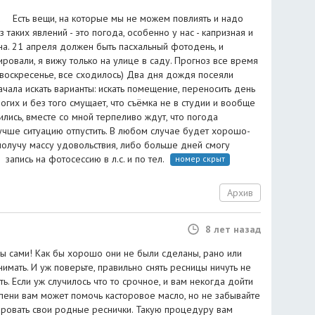
 Есть вещи, на которые мы не можем повлиять и надо
з таких явлений - это погода, особенно у нас - капризная и
а. 21 апреля должен быть пасхальный фотодень, и
ровали, я вижу только на улице в саду. Прогноз все время
 воскресенье, все сходилось) Два дня дождя посеяли
начала искать варианты: искать помещение, переносить день
огих и без того смущает, что съёмка не в студии и вообще
ились, вместе со мной терпеливо ждут, что погода
лучше ситуацию отпустить. В любом случае будет хорошо-
получу массу удовольствия, либо больше дней смогу
 запись на фотосессию в л.с. и по тел.
⠀
номер скрыт
Архив
8 лет назад
ы сами! Как бы хорошо они не были сделаны, рано или
имать. И уж поверьте, правильно снять ресницы ничуть не
ь. Если уж случилось что то срочное, и вам некогда дойти
тепени вам может помочь касторовое масло, но не забывайте
мировать свои родные реснички. Такую процедуру вам