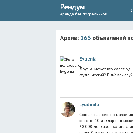
Рендум
Аренда без посредников
Архив:
166
объявлений
по
Evgenia
Друзья, может кто сдаёт од
студенческий? В л/с пожалуй
Lyudmila
Социальная сеть по маркетин
вносите 10 долларов и может
20 000 долларов хотите снят
очень быстро, а если расскаж