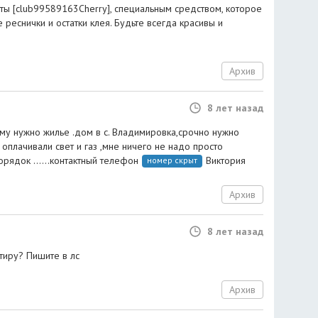
оты [club99589163Cherry], специальным средством, которое
еснички и остатки клея. Будьте всегда красивы и
Архив
8 лет назад
ому нужно жилье .дом в с. Владимировка,срочно нужно
 оплачивали свет и газ ,мне ничего не надо просто
рядок ......контактный телефон
Виктория
номер скрыт
Архив
8 лет назад
тиру? Пишите в лс
Архив