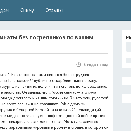
Сдам
Сниму
Отзывы
мнаты без посредников
по вашим
М
3 года назад
ский. Как слышится, так и пишется Экс-сотрудник
вы» Ганапольский* публично оскорбляет нашу страну.
 журналист, видимо, получил там степень по каловедению.
 аналогии. Он заявил, что «Россия сейчас — это куча
ловеда досталось и нашим союзникам. В частности, русофоб
ные сорта говна» и не сравнивать РФ с другими
арусью и Северной Кореей. Ганапольский*, ненавидящий
мнение, давно участвует в информационной войне против
деет шикарной квартирой в центре Москвы. Столичную
нду, зарабатывая «кровавые рубли» в стране, в которой он