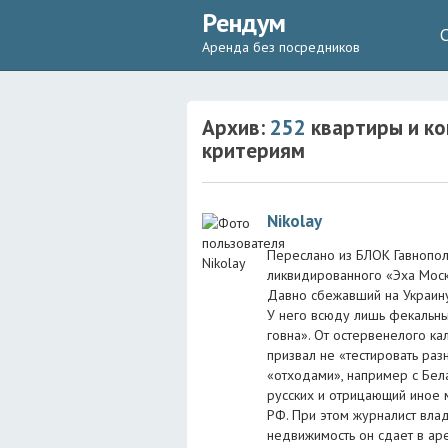
Рендум
Аренда без посредников
Архив:
252
квартиры и ко
критериям
Nikolay
Переслано из БЛОК Гавнополь
ликвидированного «Эха Моск
Давно сбежавший на Украину
У него всюду лишь фекальные
говна». От остервенелого ка
призвал не «тестировать раз
«отходами», например с Бел
русских и отрицающий иное 
РФ. При этом журналист вла
недвижимость он сдает в аре