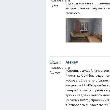
Сдается комната в общежитии
микроволновка. Санузел в се
стоимость.
Alexey
«Строить с душой, качествен
#командаЮСИ. Благодаря ему
Ростове обязательно сдается
каждого в ГК «ЮгСтройИнвес
литера 1.2 концептуального 
яркими кадрами нового дома
из самых благоустроенных ж
#Ставрополь #новоселье #Ю