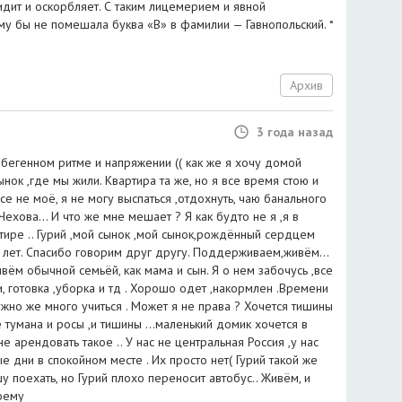
идит и оскорбляет. С таким лицемерием и явной
му бы не помешала буква «В» в фамилии — Гавнопольский. *
Архив
3 года назад
в бегенном ритме и напряжении (( как же я хочу домой
нок ,где мы жили. Квартира та же, но я все время стою и
Все не моё, я не могу выспаться ,отдохнуть, чаю банального
 Чехова... И что же мне мешает ? Я как будто не я ,я в
тире .. Гурий ,мой сынок ,мой сынок,рождённый сердцем
 лет. Спасибо говорим друг другу. Поддерживаем,живём...
вём обычной семьёй, как мама и сын. Я о нем забочусь ,все
и, готовка ,уборка и тд . Хорошо одет ,накормлен .Времени
жно же много учиться . Может я не права ? Хочется тишины
е тумана и росы ,и тишины ...маленький домик хочется в
не арендовать такое .. У нас не центральная Россия ,у нас
 дни в спокойном месте . Их просто нет( Гурий такой же
у поехать, но Гурий плохо переносит автобус.. Живём, и
воему