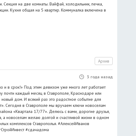
. Секция на две комнаты. Вайфай, холодильник, печка,
кции. Кухня общая на 5 квартир. Коммуналка включена в
Архив
3 года назад
но и в срок!» Под этим девизом уже много лет работает
 почти каждый месяц в Ставрополе, Краснодаре или
 новый дом. И всякий раз это радостное событие для
т». Сегодня в Ставрополе мы вручаем ключи новоселам
района «Квартала 17/77». Делюсь с вами, дорогие друзья,
, а новоселам желаю долгой и счастливой жизни в одном
илых комплексов Ставрополья. #АлексейИванов
гСтройИнвест #сдачадома