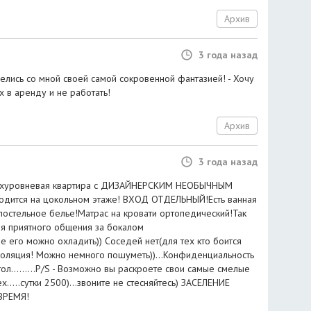
Архив
3 года назад
делись со мной своей самой сокровенной фантазией! - Хочу
их в аренду и не работать!
Архив
3 года назад
ухуровневая квартира с ДИЗАЙНЕРСКИМ НЕОБЫЧНЫМ
одится на цокольном этаже! ВХОД ОТДЕЛЬНЫЙ!Есть ванная
постельное белье!Матрас на кровати ортопедический!Так
ля приятного общения за бокалом
 его можно охладить)) Соседей нет(для тех кто боится
золяция! Можно немного пошуметь))...Конфиденциальность
ол.........P/S - Возможно вы раскроете свои самые смелые
ех.....сутки 2500)...звоните не стесняйтесь) ЗАСЕЛЕНИЕ
ВРЕМЯ!