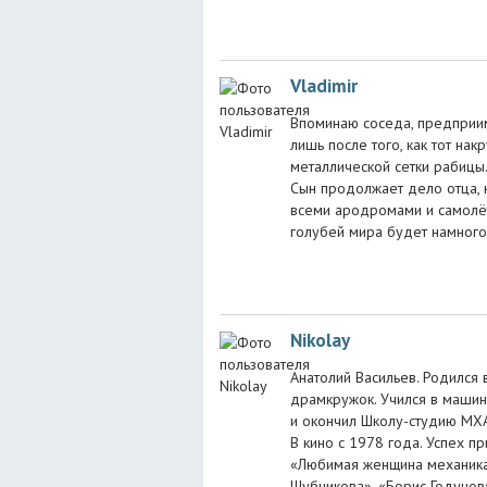
Vladimir
Впоминаю соседа, предприим
лишь после того, как тот на
металлической сетки рабицы.
Сын продолжает дело отца, к
всеми ародромами и самолёта
голубей мира будет намног
Nikolay
Анатолий Васильев. Родился 
драмкружок. Учился в машин
и окончил Школу-студию МХАТ
В кино с 1978 года. Успех п
«Любимая женщина механика 
Шубникова», «Борис Годунов»