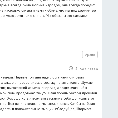
 армия всегда была любима народом, она всегда победит
Она настолько сильна и нами любима, что мы поддержим ее
 до молодежи, так я считаю. Мы обязаны это сделать».
Архив
3 года назад
 неделя. Первые три дня ещё с остатками сил были
 дальше я превратилась в сосиску на автопилоте. Думаю,
стик, высосавший из меня энергию, и подключивший к
 мои силы продолжаю тянуть. План побить рекорд прошлой
лся. Хорошо хоть я всё-таки заставила себя дописать этот
ание. Без няни тяжело, но мы справляемся. Как бы ни было
о радость и положительные эмоции. #Следуй_за_Штормом