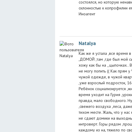
состоялся, но которую ненав
склонностью к копрофилии е
Иноагент
Natalya
Как же я устала ,все время 
,ДОМОЙ ,там ,где был мой сы
хожу как бы на ,,цыпочках.. 
не могу попить (( Как прям у
чужой одежде, в чужой квар
,уже взрослый подросток, 16
Ребёнок социализируется ,жи
время уходит на Гурия ,урок
правда, мало свободного. Ну
,свежего воздуха ,леса, даж
тихом месте. Жаль, что у нас 
не сдают домики на выходные
интроверт. Горы рядом ,прош
каждому из на, тяжело по с