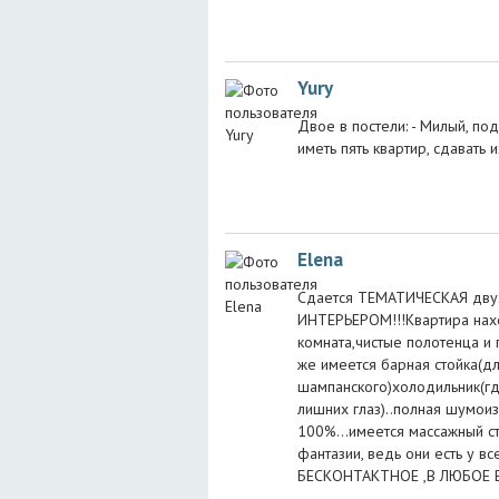
Yury
Двое в постели: - Милый, по
иметь пять квартир, сдавать 
Elena
Сдается ТЕМАТИЧЕСКАЯ дв
ИНТЕРЬЕРОМ!!!Квартира нах
комната,чистые полотенца и 
же имеется барная стойка(д
шампанского)холодильник(где
лишних глаз)..полная шумои
100%...имеется массажный ст
фантазии, ведь они есть у вс
БЕСКОНТАКТНОЕ ,В ЛЮБОЕ 