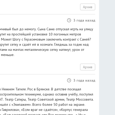
Архив
3 года назад
чивый был до немогу. Сына Саню отпускал игрть на улицу
крутит на простейшей установке 10 погонных метров
 Может Шогу с Герасимовым заключить контракт с Саней?
рутит сетку и сдаёт её в хозмаги. Глядишь за годик над
ми на мачтах металлическую сетку натянут, урон от
о меньше.
Архив
3 года назад
в Нижнем Тагиле. Рос в Брянске. В детстве посещал
остроительном техникуме, однако оставив учёбу, поступил
. Театр Сатиры, Театр Советской армии, Театр Моссовета.
ришёл с «Экипажем». Всего более 50 работ на экране.
Гаврилова», «Если враг не сдаётся», «Корпус генерала
, «Бальзаковский возраст, или Все мужики сво…» Ну и