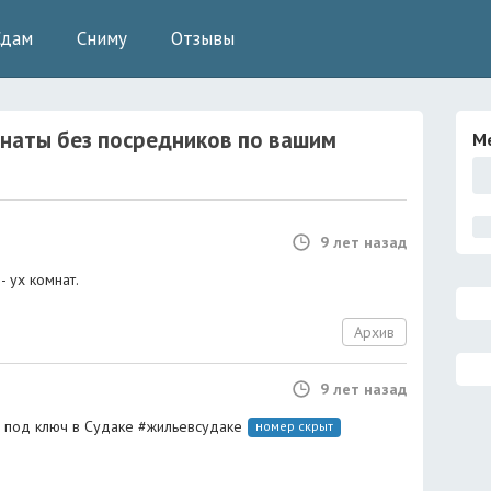
Сдам
Сниму
Отзывы
наты без посредников
по вашим
М
9 лет назад
- ух комнат.
Архив
9 лет назад
 под ключ в Судаке #жильевсудаке
номер скрыт