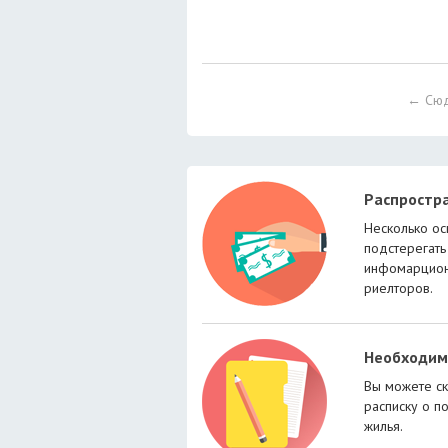
← Сю
Распростр
Несколько ос
подстерегать
инфомарцион
риелторов.
Необходим
Вы можете ск
расписку о п
жилья.