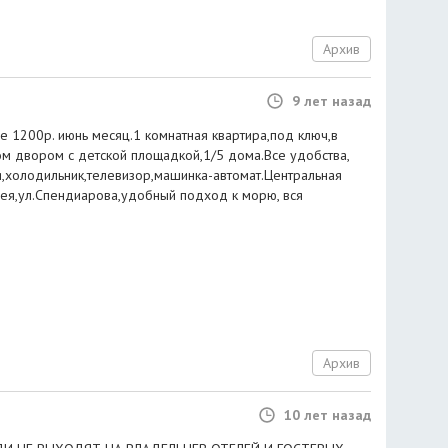
Архив
9 лет назад
е 1200р. июнь месяц.1 комнатная квартира,под ключ,в
м двором с детской площадкой,1/5 дома.Все удобства,
ня,холодильник,телевизор,машинка-автомат.Центральная
ея,ул.Спендиарова,удобный подход к морю, вся
Архив
10 лет назад