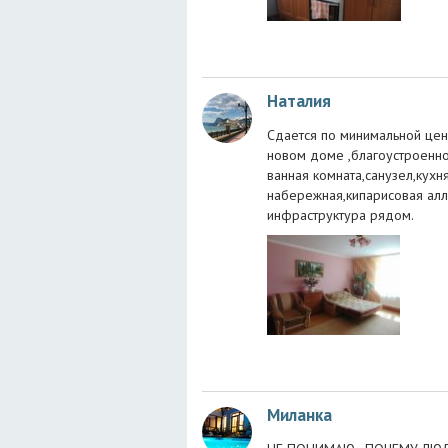
Наталия
Сдается по минимальной цен
новом доме ,благоустроенно
ванная комната,санузел,кух
набережная,кипарисовая алл
инфраструктура рядом.
Миланка