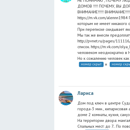
НЕ ПОНИМАЮ , ПОЧЕМУ ЛЮД
ДОМОВ !!!! ПОЧЕМУ, ВЫ ДО
ВНИМАНИЕ!!!!! ВНИМАНИЕ!!
https://m.vk.com/alennn1984
которым не имеет никакого о
При переписке скидывает яко
Мы так же внесли предоплату
http://pvnet.ru/pages/11111
список. https://m.vk.com/oly
человеком неоднократно в Н
Но к сожалению человек как
и
номер скрыт
номер скр
Лариса
Дом под ключ в центре Судак
города-3 мин., кипарисовая 
доме 2 комнаты, кухня, сануз
На территории двора: мангал
Спальных мест: до 7.. По пово