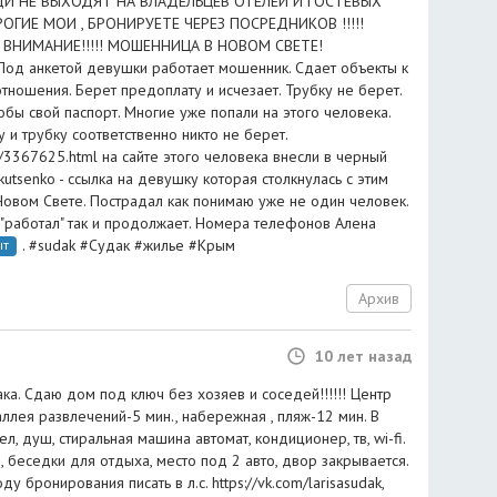
И НЕ ВЫХОДЯТ НА ВЛАДЕЛЬЦЕВ ОТЕЛЕЙ И ГОСТЕВЫХ
РОГИЕ МОИ , БРОНИРУЕТЕ ЧЕРЕЗ ПОСРЕДНИКОВ !!!!!
!! ВНИМАНИЕ!!!!! МОШЕННИЦА В НОВОМ СВЕТЕ!
 Под анкетой девушки работает мошенник. Сдает объекты к
тношения. Берет предоплату и исчезает. Трубку не берет.
бы свой паспорт. Многие уже попали на этого человека.
 и трубку соответственно никто не берет.
6/3367625.html на сайте этого человека внесли в черный
a_kutsenko - ссылка на девушку которая столкнулась с этим
овом Свете. Пострадал как понимаю уже не один человек.
 "работал" так и продолжает. Номера телефонов Алена
. #sudak #Судак #жилье #Крым
ыт
Архив
10 лет назад
а. Сдаю дом под ключ без хозяев и соседей!!!!!! Центр
аллея развлечений-5 мин., набережная , пляж-12 мин. В
ел, душ, стиральная машина автомат, кондиционер, тв, wi-fi.
, беседки для отдыха, место под 2 авто, двор закрывается.
ду бронирования писать в л.с. https://vk.com/larisasudak,