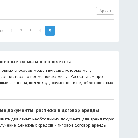
Архив
да
1
2
3
4
5
анённые схемы мошенничества
новных способов мошенничества, которые могут
 арендатора во время поиска жилья. Рассказывам про
ные агентства, подделку документов и недобросовестных
ые документы: расписка и договор аренды
ачать два самых необходимых документа для арендатора:
олучение денежных средств и типовой договор аренды