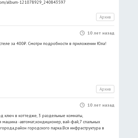
k.com/album-121078929_240843597
Архив
10 лет назад
стеле за 400₽. Смотри подробности в приложении Юла!
Архив
10 лет назад
од ключ в коттедже, 3 раздельные комнаты,
я машина -автомат,кондиционер, вай-фай,7 спальных
 города,район городского парка.Вся инфраструктура в