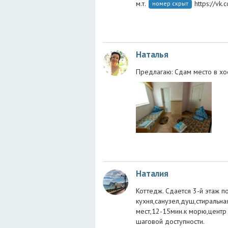
м.т.
https://v
номер скрыт
Наталья
Предлагаю: Сдам место в хо
Наталия
Коттедж. Сдается 3-й этаж п
кухня,санузел,душ,стиральна
мест,12-15мин.к морю,центр
шаговой доступности.