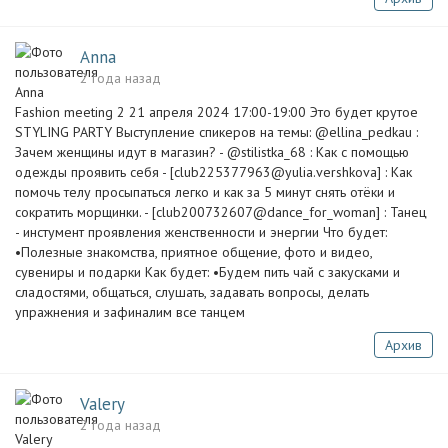
Anna
2 года назад
Fashion meeting 2 21 апреля 2024 17:00-19:00 Это будет крутое
STYLING PARTY Выступление спикеров на темы: @ellina_pedkau :
Зачем женщины идут в магазин? - @stilistka_68 : Как с помощью
одежды проявить себя - [
club225377963@yulia.vershkova
] : Как
помочь телу просыпаться легко и как за 5 минут снять отёки и
сократить морщинки. - [club200732607@dance_for_woman] : Танец
- инстумент проявления женственности и энергии Что будет:
•Полезные знакомства, приятное общение, фото и видео,
сувениры и подарки Как будет: •Будем пить чай с закусками и
сладостями, общаться, слушать, задавать вопросы, делать
упражнения и зафиналим все танцем
Архив
Valery
2 года назад