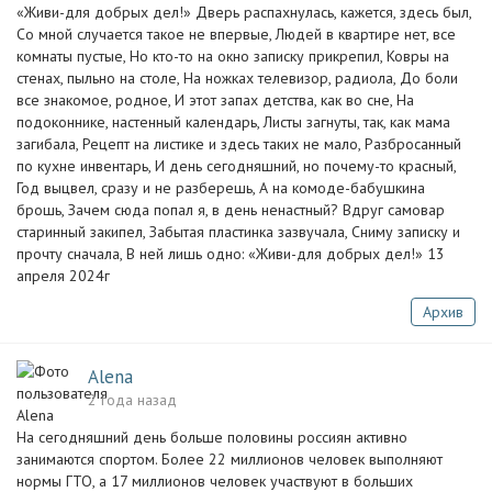
«Живи-для добрых дел!» Дверь распахнулась, кажется, здесь был,
Со мной случается такое не впервые, Людей в квартире нет, все
комнаты пустые, Но кто-то на окно записку прикрепил, Ковры на
стенах, пыльно на столе, На ножках телевизор, радиола, До боли
все знакомое, родное, И этот запах детства, как во сне, На
подоконнике, настенный календарь, Листы загнуты, так, как мама
загибала, Рецепт на листике и здесь таких не мало, Разбросанный
по кухне инвентарь, И день сегодняшний, но почему-то красный,
Год выцвел, сразу и не разберешь, А на комоде-бабушкина
брошь, Зачем сюда попал я, в день ненастный? Вдруг самовар
старинный закипел, Забытая пластинка зазвучала, Сниму записку и
прочту сначала, В ней лишь одно: «Живи-для добрых дел!» 13
апреля 2024г
Архив
Alena
2 года назад
На сегодняшний день больше половины россиян активно
занимаются спортом. Более 22 миллионов человек выполняют
нормы ГТО, а 17 миллионов человек участвуют в больших