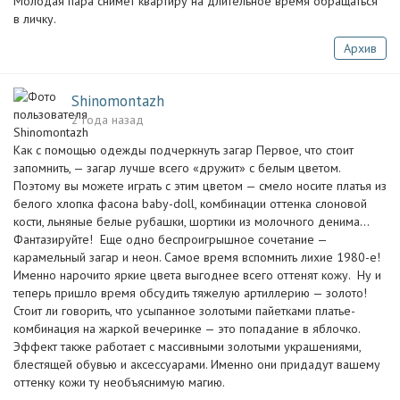
Молодая пара снимет квартиру на длительное время обращаться
в личку.
Архив
Shinomontazh
2 года назад
Как с помощью одежды подчеркнуть загар Первое, что стоит
запомнить, — загар лучше всего «дружит» с белым цветом.
Поэтому вы можете играть с этим цветом — смело носите платья из
белого хлопка фасона baby-doll, комбинации оттенка слоновой
кости, льняные белые рубашки, шортики из молочного денима…
Фантазируйте! Еще одно беспроигрышное сочетание —
карамельный загар и неон. Самое время вспомнить лихие 1980-е!
Именно нарочито яркие цвета выгоднее всего оттенят кожу. Ну и
теперь пришло время обсудить тяжелую артиллерию — золото!
Стоит ли говорить, что усыпанное золотыми пайетками платье-
комбинация на жаркой вечеринке — это попадание в яблочко.
Эффект также работает с массивными золотыми украшениями,
блестящей обувью и аксессуарами. Именно они придадут вашему
оттенку кожи ту необъяснимую магию.