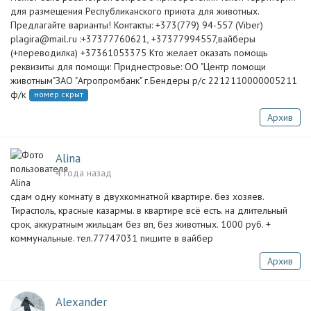
для размещения Республиканского приюта для животных.
Предлагайте варианты! Контакты: +373(779) 94-557 (Viber)
plagira@mail.ru
:+37377760621, +37377994557,вайберы
(+переводилка) +37361053375 Кто желает оказать помощь
реквизиты для помощи: Приднестровье: ОО "Центр помощи
животным"ЗАО "Агропромбанк" г.Бендеры р/с 2212110000005211
ф/к
номер скрыт
Архив
Alina
4 года назад
сдам одну комнату в двухкомнатной квартире. без хозяев.
Тирасполь, красные казармы. в квартире всё есть. на длительный
срок, аккуратным жильцам без вп, без животных. 1000 руб. +
коммунальные. тел.77747031 пишите в вайбер
Архив
Alexander