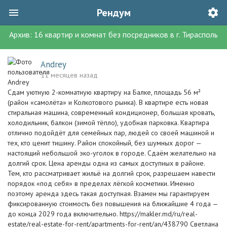
Рендум
Архив:
16
квартир и комнат без посредников
в г.
Тирасполь
Andrey
11 месяцев назад
Сдам уютную 2-комнатную квартиру на Балке, площадь 56 м²
(район «самолёта» и Колкотового рынка). В квартире есть новая
стиральная машина, современный кондиционер, большая кровать,
холодильник, балкон (зимой тёпло), удобная парковка. Квартира
отлично подойдёт для семейных пар, людей со своей машиной и
тех, кто ценит тишину. Район спокойный, без шумных дорог —
настоящий небольшой эко-уголок в городе. Сдаём желательно на
долгий срок. Цена аренды одна из самых доступных в районе.
Тем, кто рассматривает жильё на долгий срок, разрешаем навести
порядок «под себя» в пределах лёгкой косметики. Именно
поэтому аренда здесь такая доступная. Взамен мы гарантируем
фиксированную стоимость без повышения на ближайшие 4 года —
до конца 2029 года включительно. https://makler.md/ru/real-
estate/real-estate-for-rent/apartments-for-rent/an/438790 Светлана