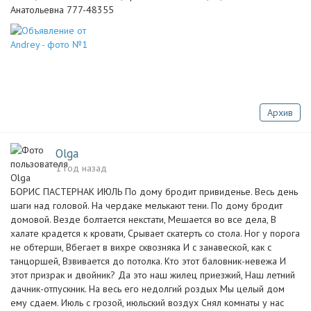
Анатольевна 777-48355
Архив
Olga
1 год назад
БОРИС ПАСТЕРНАК ИЮЛЬ По дому бродит привиденье. Весь день
шаги над головой. На чердаке мелькают тени. По дому бродит
домовой. Везде болтается некстати, Мешается во все дела, В
халате крадется к кровати, Срывает скатерть со стола. Ног у порога
не обтерши, Вбегает в вихре сквозняка И с занавеской, как с
танцоршей, Взвивается до потолка. Кто этот баловник-невежа И
этот призрак и двойник? Да это наш жилец приезжий, Наш летний
дачник-отпускник. На весь его недолгий роздых Мы целый дом
ему сдаем. Июль с грозой, июльский воздух Снял комнаты у нас