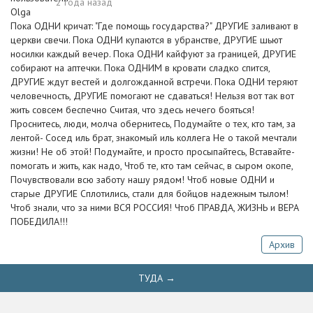
2 года назад
Пока ОДНИ кричат: "Где помощь государства?" ДРУГИЕ заливают в
церкви свечи. Пока ОДНИ купаются в убранстве, ДРУГИЕ шьют
носилки каждый вечер. Пока ОДНИ кайфуют за границей, ДРУГИЕ
собирают на аптечки. Пока ОДНИМ в кровати сладко спится,
ДРУГИЕ ждут вестей и долгожданной встречи. Пока ОДНИ теряют
человечность, ДРУГИЕ помогают не сдаваться! Нельзя вот так вот
жить совсем беспечно Считая, что здесь нечего бояться!
Проснитесь, люди, молча обернитесь, Подумайте о тех, кто там, за
лентой- Сосед иль брат, знакомый иль коллега Не о такой мечтали
жизни! Не об этой! Подумайте, и просто просыпайтесь, Вставайте-
помогать и жить, как надо, Чтоб те, кто там сейчас, в сыром окопе,
Почувствовали всю заботу нашу рядом! Чтоб новые ОДНИ и
старые ДРУГИЕ Сплотились, стали для бойцов надежным тылом!
Чтоб знали, что за ними ВСЯ РОССИЯ! Чтоб ПРАВДА, ЖИЗНЬ и ВЕРА
ПОБЕДИЛА!!!
Архив
ТУДА →