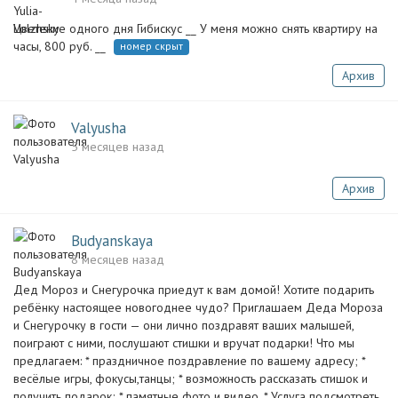
Цветение одного дня Гибискус __ У меня можно снять квартиру на
часы, 800 руб. __
номер скрыт
Архив
Valyusha
5 месяцев назад
Архив
Budyanskaya
8 месяцев назад
Дед Мороз и Снегурочка приедут к вам домой! Хотите подарить
ребёнку настоящее новогоднее чудо? Приглашаем Деда Мороза
и Снегурочку в гости — они лично поздравят ваших малышей,
поиграют с ними, послушают стишки и вручат подарки! Что мы
предлагаем: * праздничное поздравление по вашему адресу; *
весёлые игры, фокусы,танцы; * возможность рассказать стишок и
получить подарок; * памятные фото и видео. * Услуга подсмотреть