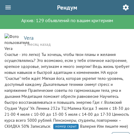
Рендум
Архив:
129
объявлений
по вашим критериям
Vera
1 месяц назад
Счастье - это легко) Ты хочешь, чтобы твои планы и желания
осуществлялись? Это возможно, если у тебя отличное настроение,
крепкое здоровье, энтузиазм и много энергии! Ведь жизнь требует
новых навыков и быстрой адаптации к изменениям. НА курсе
"Счастье" тебя ждёт: Мягкая йога, которая укрепит тело-уровень,
доступный каждому Дыхательные техники снимут стресс и
напряжение Практические советы по гармонизации тела, ума и
дыхания Медитация поможет обрести равновесие Научитесь
быстро восстанавливаться и повышать энергию Где: г. Волжский
Студия "Аура" Ул. Ленина 232а ТЦ Малина Когда: 3 июля с 18-30 до
21-00 4 июля с 10-00 до 13-00 5 июля с 14-00 до 17-30 Ценность
курса всего 5000 рублей. Пенсионеры, студенты, повторники –
СКИДКА 50% Записаться:
Валерия Или пишите мне)
номер скрыт