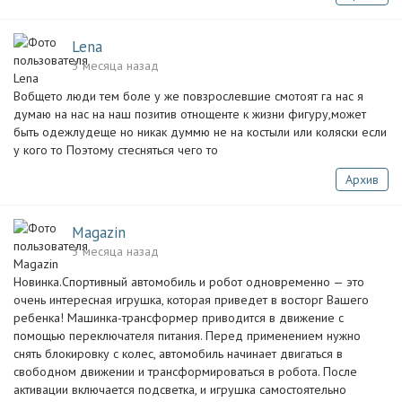
Lena
3 месяца назад
Вобщето люди тем боле у же повзрослевшие смотоят га нас я
думаю на нас на наш позитив отнощенте к жизни фигуру,может
быть одежлудеще но никак думмю не на костыли или коляски если
у кого то Поэтому стесняться чего то
Архив
Magazin
3 месяца назад
Новинка.Спортивный автомобиль и робот одновременно — это
очень интересная игрушка, которая приведет в восторг Вашего
ребенка! Машинка-трансформер приводится в движение с
помощью переключателя питания. Перед применением нужно
снять блокировку с колес, автомобиль начинает двигаться в
свободном движении и трансформироваться в робота. После
активации включается подсветка, и игрушка самостоятельно