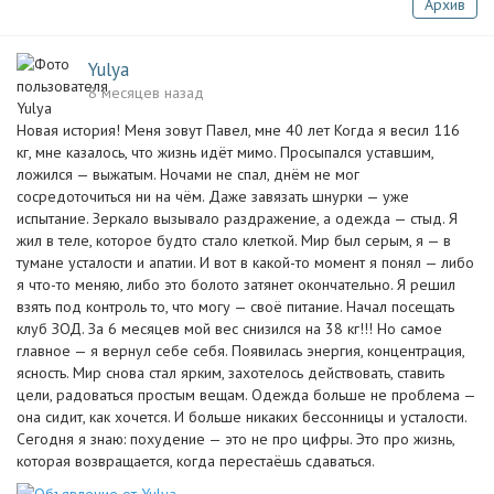
Архив
Yulya
8 месяцев назад
Новая история! Меня зовут Павел, мне 40 лет Когда я весил 116
кг, мне казалось, что жизнь идёт мимо. Просыпался уставшим,
ложился — выжатым. Ночами не спал, днём не мог
сосредоточиться ни на чём. Даже завязать шнурки — уже
испытание. Зеркало вызывало раздражение, а одежда — стыд. Я
жил в теле, которое будто стало клеткой. Мир был серым, я — в
тумане усталости и апатии. И вот в какой-то момент я понял — либо
я что-то меняю, либо это болото затянет окончательно. Я решил
взять под контроль то, что могу — своё питание. Начал посещать
клуб ЗОД. За 6 месяцев мой вес снизился на 38 кг!!! Но самое
главное — я вернул себе себя. Появилась энергия, концентрация,
ясность. Мир снова стал ярким, захотелось действовать, ставить
цели, радоваться простым вещам. Одежда больше не проблема —
она сидит, как хочется. И больше никаких бессонницы и усталости.
Сегодня я знаю: похудение — это не про цифры. Это про жизнь,
которая возвращается, когда перестаёшь сдаваться.