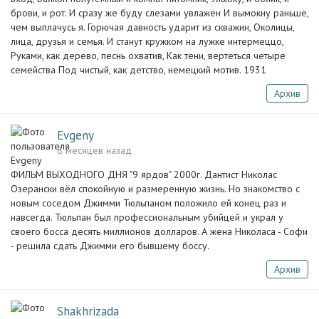
брови, и рот. И сразу же буду слезами увлажен И вымокну раньше,
чем выплачусь я. Горючая давность ударит из скважин, Околицы,
лица, друзья и семья. И станут кружком на лужке интермеццо,
Руками, как дерево, песнь охватив, Как тени, вертеться четыре
семейства Под чистый, как детство, немецкий мотив. 1931
Архив
Evgeny
8 месяцев назад
ФИЛЬМ ВЫХОДНОГО ДНЯ "9 ярдов" 2000г. Дантист Николас
Озерански вёл спокойную и размеренную жизнь. Но знакомство с
новым соседом Джимми Тюльпаном положило ей конец раз и
навсегда. Тюльпан был профессиональным убийцей и украл у
своего босса десять миллионов долларов. А жена Николаса - Софи
- решила сдать Джимми его бывшему боссу.
Архив
Shakhrizada