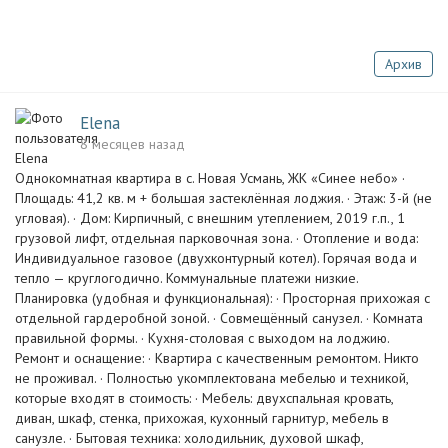
Архив
Elena
8 месяцев назад
Однокомнатная квартира в с. Новая Усмань, ЖК «Синее небо» ·
Площадь: 41,2 кв. м + большая застеклённая лоджия. · Этаж: 3-й (не
угловая). · Дом: Кирпичный, с внешним утеплением, 2019 г.п., 1
грузовой лифт, отдельная парковочная зона. · Отопление и вода:
Индивидуальное газовое (двухконтурный котел). Горячая вода и
тепло — круглогодично. Коммунальные платежи низкие.
Планировка (удобная и функциональная): · Просторная прихожая с
отдельной гардеробной зоной. · Совмещённый санузел. · Комната
правильной формы. · Кухня-столовая с выходом на лоджию.
Ремонт и оснащение: · Квартира с качественным ремонтом. Никто
не проживал. · Полностью укомплектована мебелью и техникой,
которые входят в стоимость: · Мебель: двухспальная кровать,
диван, шкаф, стенка, прихожая, кухонный гарнитур, мебель в
санузле. · Бытовая техника: холодильник, духовой шкаф,