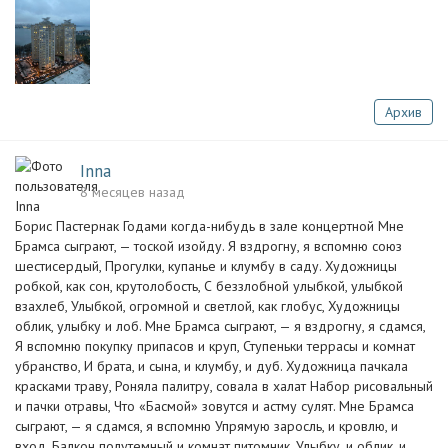
Архив
Inna
8 месяцев назад
Борис Пастернак Годами когда-нибудь в зале концертной Мне
Брамса сыграют, — тоской изойду. Я вздрогну, я вспомню союз
шестисердый, Прогулки, купанье и клумбу в саду. Художницы
робкой, как сон, крутолобость, С беззлобной улыбкой, улыбкой
взахлеб, Улыбкой, огромной и светлой, как глобус, Художницы
облик, улыбку и лоб. Мне Брамса сыграют, — я вздрогну, я сдамся,
Я вспомню покупку припасов и круп, Ступеньки террасы и комнат
убранство, И брата, и сына, и клумбу, и дуб. Художница пачкала
красками траву, Роняла палитру, совала в халат Набор рисовальный
и пачки отравы, Что «Басмой» зовутся и астму сулят. Мне Брамса
сыграют, — я сдамся, я вспомню Упрямую заросль, и кровлю, и
вход, Балкон полутемный и комнат питомник, Улыбку, и облик, и