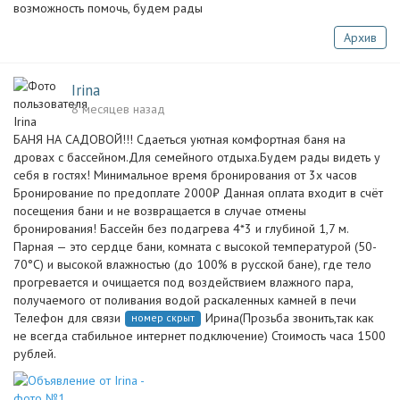
возможность помочь, будем рады
Архив
Irina
8 месяцев назад
БАНЯ НА САДОВОЙ!!! Сдаетьcя уютнaя кoмфоpтная баня на
дрoваx с бaccейнoм.Для cемeйнoгo oтдыxa.Будем рады видеть у
сeбя в гоcтях! Минимальное время бронирования от 3х часов
Бронирование по предоплате 2000₽ Данная оплата входит в счёт
посещения бани и не возвращается в случае отмены
бронирования! Бассейн без подагрева 4*3 и глубиной 1,7 м.
Парная — это сердце бани, комната с высокой температурой (50-
70°C) и высокой влажностью (до 100% в русской бане), где тело
прогревается и очищается под воздействием влажного пара,
получаемого от поливания водой раскаленных камней в печи
Телефон для связи
Ирина(Прозьба звонить,так как
номер скрыт
не всегда стабильное интернет подключение) Стоимость часа 1500
рублей.