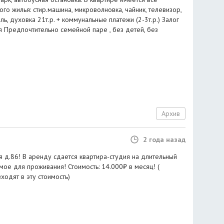
о жилья: стир.машина, микроволновка, чайник, телевизор,
ь, духовка 21т.р. + коммунальные платежи (2-3т.р.) Залог
я Предпочтительно семейной паре , без детей, без
Архив
2 года назад
ая д.86! В аренду сдается квартира-студия на длительный
ое для проживания! Стоимость: 14.000₽ в месяц! (
одят в эту стоимость)