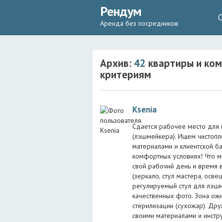
Рендум
Аренда без посредников
Архив:
42
квартиры и ком
критериям
Ksenia
Сдается рабочее место дл
(лэшмейкера). Ищем чистопл
материалами и клиентской ба
комфортных условиях! Что м
свой рабочий день и время 
(зеркало, стул мастера, осв
регулируемый стул для лэшм
качественных фото. Зона ож
стерилизации (сухожар). Дру
своими материалами и инстр