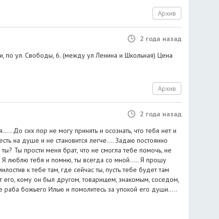
Архив
2 года назад
, по ул. Свободы, 6. (между ул Ленина и Школьная) Цена
Архив
2 года назад
.... До сих пор не могу принять и осознать, что тебя нет и
есть на душе и не становится легче.... Задаю постоянно
ты? Ты прости меня брат, что не смогла тебе помочь, не
.. Я люблю тебя и помню, ты всегда со мной..... Я прошу
илостив к тебе там, где сейчас ты, пусть тебе будет там
ит его, кому он был другом, товарищем, знакомым, соседом,
 раба божьего Илью и помолитесь за упокой его души.....