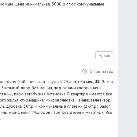
комым. Цена минимальная, 5000 р плюс коммунальные
Архив
1 год назад
артиру (собственники) - студию, 25кв.м, г.Казань, ЖК Весна,
аж. Закрытый двор без машин, под окнами спортивная и
азины, парк, автобусная остановка. В квартире имеется все
о жилья: стир.машина, микроволновка, чайник, телевизор,
, духовка. 30т.р. + коммунальные платежи (2-3т.р.) Залог
дины мая-1 июня. Молодой паре без детей и животных. Все
е.