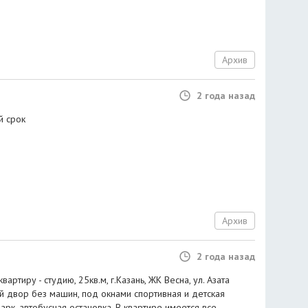
Архив
2 года назад
й срок
Архив
2 года назад
артиру - студию, 25кв.м, г.Казань, ЖК Весна, ул. Азата
ый двор без машин, под окнами спортивная и детская
арк, автобусная остановка. В квартире имеется все