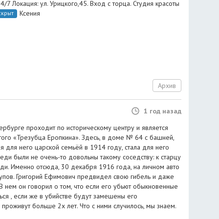
4/7 Локация: ул. Урицкого,45. Вход с торца. Студия красоты
Ксения
скрыт
Архив
1 год назад
тербурге проходит по историческому центру и является
того «Трезубца Еропкина». Здесь, в доме № 64 с башней,
ая для него царской семьёй в 1914 году, стала для него
еди были не очень-то довольны такому соседству: к старцу
ди. Именно отсюда, 30 декабря 1916 года, на личном авто
упов. Григорий Ефимович предвидел свою гибель и даже
В нем он говорил о том, что если его убьют обыкновенные
ься , если же в убийстве будут замешены его
 проживут больше 2х лет. Что с ними случилось, мы знаем.