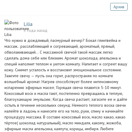
Архив
Lilia
3 года назад
Что нужно в дождливый, пасмурный вечер? Бокал глинтвейна и
массаж.. расслабляющий и согревающий, ароматный, пряный,
обволакивающий... С массажной свечой такой массаж легко
сделать дома себе или близким. Аромат шоколада, апельсина и
специй наполнит теплом и уютом комнату. Напитает и согреет вашу
кожу. Снимет усталость и восстановит эмоциональное состояние.
Зажгите свечу — пусть она горит, распространяя по комнате
волшебный аромат. Нагрев способствует более интенсивному
испарению эфирных масел; Горящая свеча плавится 5-10 минут.
Кокосовый воск и масла тают, постепенно превращаясь в теплую,
благоухающую эмульсию; Когда свеча растает, загасите ее и дайте
остыть в течение нескольких секунд. Немного теплого воска свечи
налейте в ладонь и нанесите его на тело, руки, спину и начинайте
процедуру массажа. В составе кокосовый воск, масло какао, какао
тёртое( шоколад натуральный), масло миндаля, какому, жожоба,
эфирные масла апельсина, каяпута, корицы, имбиря. Любите