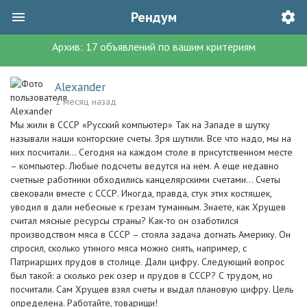
Рендум
Архив:
17
объявлений
по вашим критериям
Alexander
1 месяц назад
Мы жили в СССР «Русский компьютер» Так на Западе в шутку
называли наши конторские счеты. Зря шутили. Все что надо, мы на
них посчитали… Сегодня на каждом столе в присутственном месте
– компьютер. Любые подсчеты ведутся на нем. А еще недавно
счетные работники обходились канцелярскими счетами… Счеты
свековали вместе с СССР. Иногда, правда, стук этих костяшек,
уводил в дали небесные к грезам туманным. Знаете, как Хрущев
считал мясные ресурсы страны? Как-то он озаботился
производством мяса в СССР – стояла задача догнать Америку. Он
спросил, сколько утиного мяса можно снять, например, с
Патриарших прудов в столице. Дали цифру. Следующий вопрос
был такой: а сколько рек озер и прудов в СССР? С трудом, но
посчитали. Сам Хрущев взял счеты и выдал плановую цифру. Цель
определена. Работайте, товарищи!