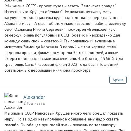
"Мы жили в СССР" - проект музея и газеты "Задонская правда"
Известно, что Хрущев обещал США: показать кузькину мать,
засунуть американцам ежа куда надо, догнать и перегнать штат
Айова по мясу… А еще - об этом мало известно – забить Голливуду
баки. Однажды Никита Сергеевич посмотрел «Великолепную
семерку», очень популярный в СССР боевик, и неожиданно дал
команду снять свой – советский. Так появились «Неуловимые
мстители» Эдмонда Кеосаяна. В первый же год картина стала
лидером проката, фильм посмотрели 54 млн зрителей, а юные
актеры в одночасье стали знаменитыми. Это был год 1966-й. Для
сравнения: Самый кассовый фильм 2022 года был «Последний
богатырь»: 2 с небольшим миллиона просмотра.
Архив
Alexander
1 год назад
Мы жили в СССР Неистовый Хрущев много чего обещал показать
миру…Но за одно невыполненное обещание ему надо сказать
спасибо. Он обещал при своей жизни показать по телевизору
последнего попа – это его формулировка. Он очень старался. При