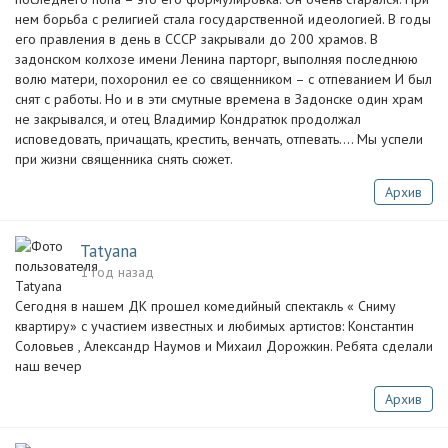
нем борьба с религией стала государственной идеологией. В годы
его правления в день в СССР закрывали до 200 храмов. В
задонском колхозе имени Ленина парторг, выполняя последнюю
волю матери, похоронил ее со священником – с отпеванием И был
снят с работы. Но и в эти смутные времена в Задонске один храм
не закрывался, и отец Владимир Кондратюк продолжал
исповедовать, причащать, крестить, венчать, отпевать…. Мы успели
при жизни священника снять сюжет.
Архив
Tatyana
1 год назад
Сегодня в нашем ДК прошел комедийный спектакль « Сниму
квартиру» с участием известных и любимых артистов: Константин
Соловьев , Александр Наумов и Михаил Дорожкин. Ребята сделали
наш вечер
Архив