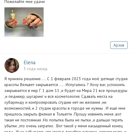
Пожелайте мне удачи
Архив
Elena
3 года назад
Я приняла решение..... С 1 февраля 2023 года моё детище студия
красоты Вельвет закрывается ..... Испугались ? Хочу вас успокоить
закрывается в мкр Г 1 дом 11 ,и будет на Мира 21 все процедуры
,и педикюр, шугаринг и вся косметология. Сдавать места на
субаренду и контролировать студию нет ни желания ,ни
возможностей, и 2 студии красоты в городе не нужны . И ещё мне
пришлось закрыть филиал в Тольятти .Прошу извинить меня ,вот
такая не постоянная .Но попытка была не пытка ,а дальше терять
убытки ,это очень затратно . Вот такой у меня насыщенный конец
года . И не забываем ,что мест в декабре осталось совсем мало ,и