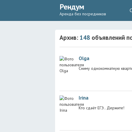
Рендум
Аренда без посредников
Архив:
148
объявлений
по
Olga
Сниму однокомнатную квартир
Irina
Кто сдаёт ЕГЭ.. Держите!