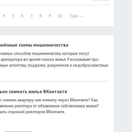
4
5
6
7
8
9
10
Туда →
анённые схемы мошенничества
новных способов мошенничества, которые могут
 арендатора во время поиска жилья. Рассказывам про
ные агентства, подделку документов и недобросовестных
льно снимать жилье ВКонтакте
о снимать квартиру или комнату через ВКонтакте? Как
явление риелтора от объявления собственника жилья?
ить стороной риелторов ВКонтакте.