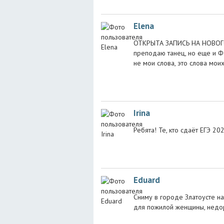
Elena
ОТКРЫТА ЗАПИСЬ НА НОВОГО
преподаю танец, но еще и 
не мои слова, это слова мо
Irina
Ребята! Те, кто сдаёт ЕГЭ 2
Eduard
Сниму в городе Златоусте н
для пожилой женщины, недор