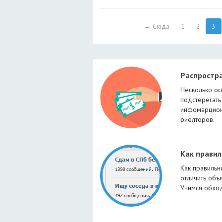
← Сюда
1
2
3
Распростр
Несколько ос
подстерегать
инфомарцион
риелторов.
Как прави
Как правильн
отличить объ
Учимся обход