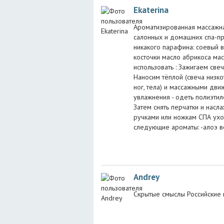
Ekaterina
Ароматизированная массажная
салонных и домашних спа-пр
никакого парафина: соевый 
косточки масло абрикоса ма
использовать : Зажигаем свеч
Наносим тёплой (свеча низко
ног, тела) и массажными дви
увлажнения - одеть полиэтиле
Затем снять перчатки и насл
ручками или ножкам СПА ухо
следующие ароматы: -алоэ в
Andrey
Скрытые смыслы Российские п