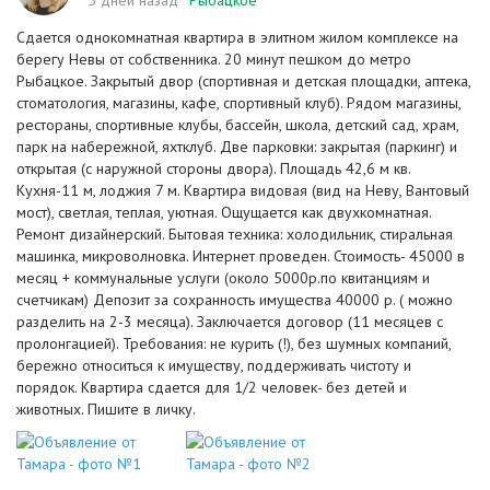
5 дней назад
Рыбацкое
Сдается однокомнатная квартира в элитном жилом комплексе на
берегу Невы от собственника. 20 минут пешком до метро
Рыбацкое. Закрытый двор (спортивная и детская площадки, аптека,
стоматология, магазины, кафе, спортивный клуб). Рядом магазины,
рестораны, спортивные клубы, бассейн, школа, детский сад, храм,
парк на набережной, яхтклуб. Две парковки: закрытая (паркинг) и
открытая (с наружной стороны двора). Площадь 42,6 м кв.
Кухня-11 м, лоджия 7 м. Квартира видовая (вид на Неву, Вантовый
мост), светлая, теплая, уютная. Ощущается как двухкомнатная.
Ремонт дизайнерский. Бытовая техника: холодильник, стиральная
машинка, микроволновка. Интернет проведен. Стоимость- 45000 в
месяц + коммунальные услуги (около 5000р.по квитанциям и
счетчикам) Депозит за сохранность имущества 40000 р. ( можно
разделить на 2-3 месяца). Заключается договор (11 месяцев с
пролонгацией). Требования: не курить (!), без шумных компаний,
бережно относиться к имуществу, поддерживать чистоту и
порядок. Квартира сдается для 1/2 человек- без детей и
животных. Пишите в личку.