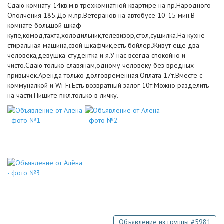
Сдаю комнату 14кв.м.в трехкомнатной квартире на пр.Народного
Ополчения 185.До м.пр.Ветеранов на автобусе 10-15 мин.В
комнате большой шкаф-
купе,комод,тахта,холодильник,телевизор,стол,сушилка.На кухне
стиральная машина,свой шкафчик,есть бойлер.Живут еще два
человека,девушка-студентка и я.У нас всегда спокойно и
чисто.Сдаю только славянам,одному человеку без вредных
привычек.Аренда только долговременная.Оплата 17т.Вместе с
коммуналкой и Wi-Fi.Есть возвратный залог 10т.Можно разделить
на части.Пишите пжл.только в личку.
Объявление из группы #5981