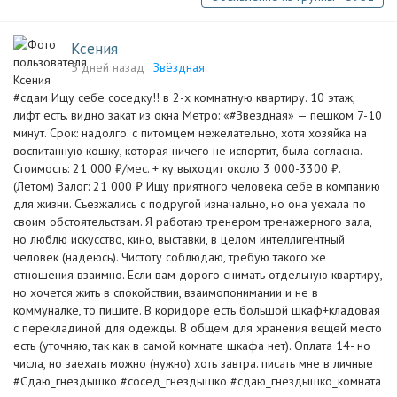
Ксения
5 дней назад
Звёздная
#сдам Ищу себе соседку!! в 2-х комнатную квартиру. 10 этаж,
лифт есть. видно закат из окна Метро: «#Звездная» — пешком 7-10
минут. Срок: надолго. с питомцем нежелательно, хотя хозяйка на
воспитанную кошку, которая ничего не испортит, была согласна.
Стоимость: 21 000 ₽/мес. + ку выходит около 3 000-3300 ₽.
(Летом) Залог: 21 000 ₽ Ищу приятного человека себе в компанию
для жизни. Съезжались с подругой изначально, но она уехала по
своим обстоятельствам. Я работаю тренером тренажерного зала,
но люблю искусство, кино, выставки, в целом интеллигентный
человек (надеюсь). Чистоту соблюдаю, требую такого же
отношения взаимно. Если вам дорого снимать отдельную квартиру,
но хочется жить в спокойствии, взаимопонимании и не в
коммуналке, то пишите. В коридоре есть большой шкаф+кладовая
с перекладиной для одежды. В общем для хранения вещей место
есть (уточняю, так как в самой комнате шкафа нет). Оплата 14- но
числа, но заехать можно (нужно) хоть завтра. писать мне в личные
#Сдаю_гнездышко #сосед_гнездышко #сдаю_гнездышко_комната