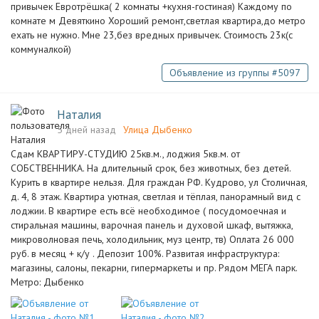
привычек Евротрёшка( 2 комнаты +кухня-гостиная) Каждому по
комнате м Девяткино Хороший ремонт,светлая квартира,до метро
ехать не нужно. Мне 23,без вредных привычек. Стоимость 23к(с
коммуналкой)
Объявление из группы #5097
Наталия
5 дней назад
Улица Дыбенко
Сдам КВАРТИРУ-СТУДИЮ 25кв.м., лоджия 5кв.м. от
СОБСТВЕННИКА. На длительный срок, без животных, без детей.
Курить в квартире нельзя. Для граждан РФ. Кудрово, ул Столичная,
д. 4, 8 этаж. Квартира уютная, светлая и тёплая, панорамный вид с
лоджии. В квартире есть всё необходимое ( посудомоечная и
стиральная машины, варочная панель и духовой шкаф, вытяжка,
микроволновая печь, холодильник, муз центр, тв) Оплата 26 000
руб. в месяц + к/у . Депозит 100%. Развитая инфраструктура:
магазины, салоны, пекарни, гипермаркеты и пр. Рядом МЕГА парк.
Метро: Дыбенко