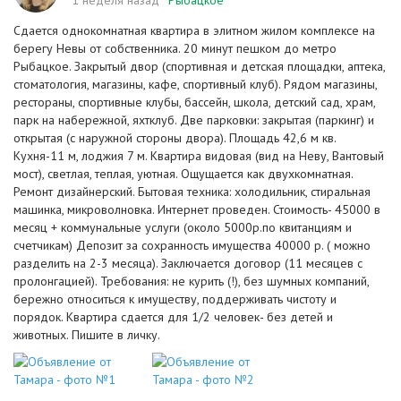
1 неделя назад
Рыбацкое
Сдается однокомнатная квартира в элитном жилом комплексе на
берегу Невы от собственника. 20 минут пешком до метро
Рыбацкое. Закрытый двор (спортивная и детская площадки, аптека,
стоматология, магазины, кафе, спортивный клуб). Рядом магазины,
рестораны, спортивные клубы, бассейн, школа, детский сад, храм,
парк на набережной, яхтклуб. Две парковки: закрытая (паркинг) и
открытая (с наружной стороны двора). Площадь 42,6 м кв.
Кухня-11 м, лоджия 7 м. Квартира видовая (вид на Неву, Вантовый
мост), светлая, теплая, уютная. Ощущается как двухкомнатная.
Ремонт дизайнерский. Бытовая техника: холодильник, стиральная
машинка, микроволновка. Интернет проведен. Стоимость- 45000 в
месяц + коммунальные услуги (около 5000р.по квитанциям и
счетчикам) Депозит за сохранность имущества 40000 р. ( можно
разделить на 2-3 месяца). Заключается договор (11 месяцев с
пролонгацией). Требования: не курить (!), без шумных компаний,
бережно относиться к имуществу, поддерживать чистоту и
порядок. Квартира сдается для 1/2 человек- без детей и
животных. Пишите в личку.