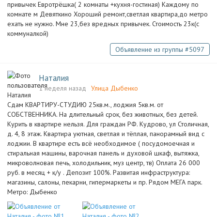
привычек Евротрёшка( 2 комнаты +кухня-гостиная) Каждому по
комнате м Девяткино Хороший ремонт,светлая квартира,до метро
ехать не нужно. Мне 23,без вредных привычек. Стоимость 23к(с
коммуналкой)
Объявление из группы #5097
Наталия
1 неделя назад
Улица Дыбенко
Сдам КВАРТИРУ-СТУДИЮ 25кв.м., лоджия 5кв.м. от
СОБСТВЕННИКА. На длительный срок, без животных, без детей.
Курить в квартире нельзя. Для граждан РФ. Кудрово, ул Столичная,
д. 4, 8 этаж. Квартира уютная, светлая и тёплая, панорамный вид с
лоджии. В квартире есть всё необходимое ( посудомоечная и
стиральная машины, варочная панель и духовой шкаф, вытяжка,
микроволновая печь, холодильник, муз центр, тв) Оплата 26 000
руб. в месяц + к/у . Депозит 100%. Развитая инфраструктура:
магазины, салоны, пекарни, гипермаркеты и пр. Рядом МЕГА парк.
Метро: Дыбенко