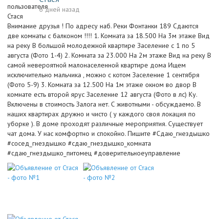
6 дней назад
Внимание друзья ! По адресу наб. Реки Фонтанки 189 Сдаются
две комнаты с балконом !!!! 1. Комната за 18.500 На 3м этаже Вид
на реку В большой молодежной квартире Заселение с 1 по 5
августа (Фото 1-4) 2. Комната за 23.000 На 2м этаже Вид на реку В
самой невероятной малонаселенной квартире дома Ищем
исключительно мальчика , можно с котом Заселение 1 сентября
(Фото 5-9) 3. Комната за 12.500 На 1м этаже окном во двор В
комнате есть второй ярус Заселение 12 августа (Фото в лс) Ку.
Включены в стоимость Залога нет. С животными - обсуждаемо. В
наших квартирах дружно и чисто ( у каждого своя локация по
уборке ). В доме проходят различные мероприятия. Существует
чат дома. У нас комфортно и спокойно. Пишите #Сдаю_гнездышко
#сосед_гнездышко #сдаю_гнездышко_комната
#сдаю_гнездышко_питомец #доверительноеуправление