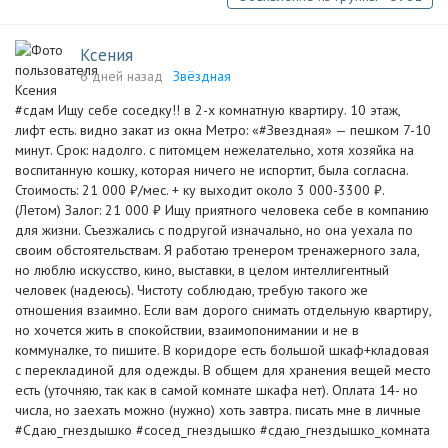
Ксения
6 дней назад
Звёздная
#сдам Ищу себе соседку!! в 2-х комнатную квартиру. 10 этаж,
лифт есть. видно закат из окна Метро: «#Звездная» — пешком 7-10
минут. Срок: надолго. с питомцем нежелательно, хотя хозяйка на
воспитанную кошку, которая ничего не испортит, была согласна.
Стоимость: 21 000 ₽/мес. + ку выходит около 3 000-3300 ₽.
(Летом) Залог: 21 000 ₽ Ищу приятного человека себе в компанию
для жизни. Съезжались с подругой изначально, но она уехала по
своим обстоятельствам. Я работаю тренером тренажерного зала,
но люблю искусство, кино, выставки, в целом интеллигентный
человек (надеюсь). Чистоту соблюдаю, требую такого же
отношения взаимно. Если вам дорого снимать отдельную квартиру,
но хочется жить в спокойствии, взаимопонимании и не в
коммуналке, то пишите. В коридоре есть большой шкаф+кладовая
с перекладиной для одежды. В общем для хранения вещей место
есть (уточняю, так как в самой комнате шкафа нет). Оплата 14- но
числа, но заехать можно (нужно) хоть завтра. писать мне в личные
#Сдаю_гнездышко #сосед_гнездышко #сдаю_гнездышко_комната