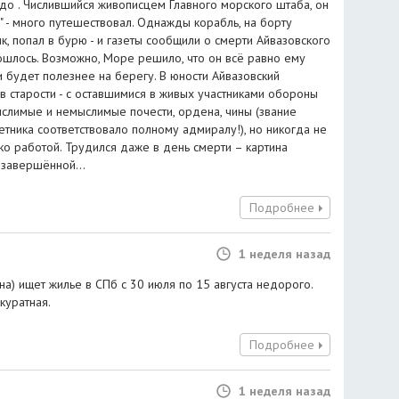
адо . Числившийся живописцем Главного морского штаба, он
 - много путешествовал. Однажды корабль, на борту
, попал в бурю - и газеты сообщили о смерти Айвазовского
бошлось. Возможно, Море решило, что он всё равно ему
 будет полезнее на берегу. В юности Айвазовский
в старости - с оставшимися в живых участниками обороны
ыслимые и немыслимые почести, ордена, чины (звание
етника соответствовало полному адмиралу!), но никогда не
ько работой. Трудился даже в день смерти – картина
езавершённой...
Подробнее
1 неделя назад
а) ищет жилье в СПб с 30 июля по 15 августа недорого.
куратная.
Подробнее
1 неделя назад