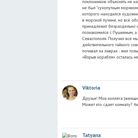
поклонников объяснять не н
не был "сухопутным моряком"
которого находился художник
в морской пучине, но всё о
принадлежит безраздельно и
познакомился с Пушкиным, а 
Севастополя. Получил все м
действительного тайного сов
почивал на лаврах - жил тол
«Взрыв корабля» осталась н
Viktoria
Друзья! Моя коллега (женщин
Может кто сдает комнату? Ак
Tatyana