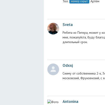
Тел:
Артём
номер скрыт
Sveta
Ребята из Питера, может у ко
мне, пожалуйста, буду благо
длительный срок.
Odxxj
Сниму от собственника 2-к, 
московский, Фрунзенский, с 
Antonina