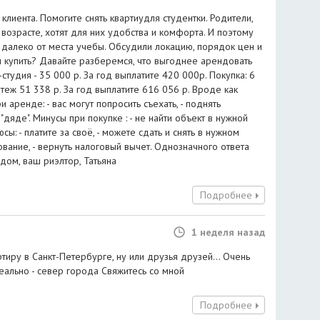
клиента. Помогите снять квартиудля студентки. Родители,
 возрасте, хотят для них удобства и комфорта. И поэтому
 далеко от места учебы. Обсудили локацию, порядок цен и
и купить? Давайте разберемся, что выгоднее арендовать
-студия - 35 000 р. За год выплатите 420 000р. Покупка: 6
теж 51 338 р. За год выплатите 616 056 р. Вроде как
аренде: - вас могут попросить съехать, - поднять
 "дяде". Минусы при покупке : - не найти объект в нужной
юсы: - платите за своё, - можете сдать и снять в нужном
ование, - вернуть налоговый вычет. Однозначного ответа
ядом, ваш риэлтор, Татьяна
Подробнее
1 неделя назад
ртиру в Санкт-Петербурге, ну или друзья друзей... Очень
еально - север города Свяжитесь со мной
Подробнее