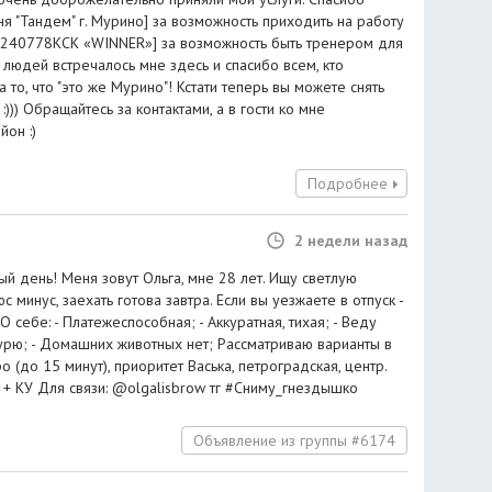
 "Тандем" г. Мурино] за возможность приходить на работу
98240778КСК «WINNER»] за возможность быть тренером для
людей встречалось мне здесь и спасибо всем, кто
а то, что "это же Мурино"! Кстати теперь вы можете снять
:))) Обращайтесь за контактами, а в гости ко мне
йон :)
Подробнее
2 недели назад
й день! Меня зовут Ольга, мне 28 лет. Ищу светлую
 минус, заехать готова завтра. Если вы уезжаете в отпуск -
О себе: - Платежеспособная; - Аккуратная, тихая; - Веду
курю; - Домашних животных нет; Рассматриваю варианты в
 (до 15 минут), приоритет Васька, петроградская, центр.
 + КУ Для связи: @olgalisbrow тг #Сниму_гнездышко
Объявление из группы #6174