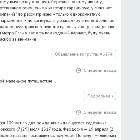
жому имуществу отношусь бережно, поэтому чистоту,
етственное отношение к квартире гарантирую, у меня нет
омпаний Что рассматриваю: • только однокомнатную
 апартаменты; • не коммунальную квартиру и не подселение.
ы хорошую транспортную доступность, я не рассматриваю
 метро Если у вас есть подходящий вариант, буду очень
асибо за внимание!
Объявление из группы #6174
1 неделя назад
моё маленькое путешествие...
Подробнее
1 неделя назад
тся 209 лет со дня рождения выдающегося художника
овского (7 [29] июля 1817 года, Феодосия — 19 апреля [2
о можно назвать настоящим Сыном моря. Почему - миллионам