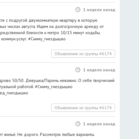
1 неделя назад
те с подругой двухкомнатную квартиру в которую
вых числах августа. Ищем на долгосрочную аренду от
средственной близости к метро 10/15 минут ходьбы.
м коммун.услуг. #Сниму_гнездышко
Объявление из группы #6174
1 неделя назад
удрово 50/50. Девушка/Парень неважно. О себе творческий
туальной работой. #Сниму_гнездышко
сед_гнездышко
Объявление из группы #6174
1 неделя назад
ет жильё. Не дорого. Рассмотрю любые варианты.