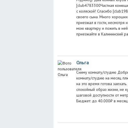
[club4783300Частная конюшня
с коляской! Спасибо [club1
своего сына. Много хороших 
приезжал в гости, несмотря н
мою квартиру и пожить в ней 
приезжайте в Калининский ра
Ольга
Сниму комнату/студию Добры
комнату/студию на месяц плюс
на это время готова заехать. 
спокойный образ жизни, не 
шаговой доступности от метро
Бюджет: до 40.000₽ в месяц