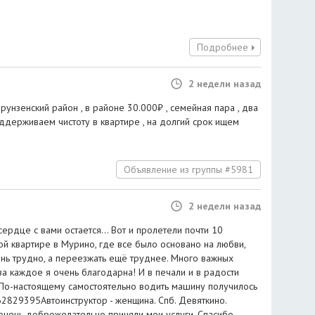
Подробнее
2 недели назад
рунзенский район , в районе 30.000₽ , семейная пара , два
оддерживаем чистоту в квартире , на долгий срок ищем
Объявление из группы #5981
2 недели назад
сердце с вами остается... Вот и пролетели почти 10
ой квартире в Мурино, где все было основано на любви,
нь трудно, а переезжать ещё труднее. Много важных
а каждое я очень благодарна! И в печали и в радости
 По-настоящему самостоятельно водить машину получилось
62829395Автоинструктор - женщина. Спб. Девяткино.
 очень доброжелательно приняли мои услуги. Спасибо