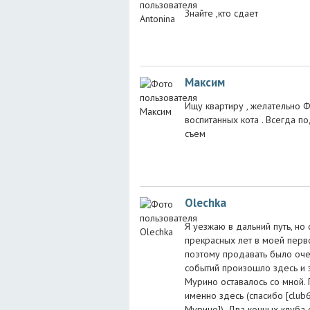
Знайте ,кто сдает
Максим
Ищу квартиру , желательно Ф
воспитанных кота . Всегда п
съем
Olechka
Я уезжаю в дальний путь, но 
прекрасных лет в моей перв
поэтому продавать было оче
событий произошло здесь и з
Мурино оставалось со мной.
именно здесь (спасибо [club
Мурино]). Два конных клуба