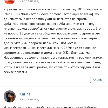
3 года назад
Я уже не раз признавалась в любви роскошному ЖК Комарово от
[club10093706Жилстрой development Застройщик Абакана] Это
действительно невероятно уютный, несмотря на строгий
урбанистический вид, уголок нашего Абакана. Мне импонирует
именно подход застройщика к изменению структуры города. Это
не просто 11 домов на свободном пространстве построены, это
реальный жилищный комплекс с набережной, мостиками через
дрену, уютными дворами, паркингом - полностью
укомплектованный комплекс для жизни. Сейчас идет активное
строительство последнего дома в этом ЖК - Дом-Флагман.
Невероятное решение - квартиры с террасами на верхних этажах.
Сразу скажу, это не реклама от застройщика мне никто не платит,
чтобы я им пела дифирамбы, это слова от чистого сердца. А вот
сейчас реклама
Архив
Karina
3 года назад
Ищу кабинет косметологаМожно совместную аренду. Работаю