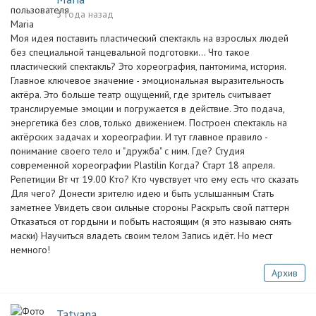
3 года назад
Моя идея поставить пластический спектакль на взрослых людей
без специальной танцевальной подготовки... Что такое
пластический спектакль? Это хореография, пантомима, история.
Главное ключевое значение - эмоциональная выразительность
актёра. Это больше театр ощущений, где зритель считывает
транслируемые эмоции и погружается в действие. Это подача,
энергетика без слов, только движением. Построен спектакль на
актёрских задачах и хореографии. И тут главное правило -
понимание своего тело и "дружба" с ним. Где? Студия
современной хореографии Plastilin Когда? Старт 18 апреля.
Репетиции Вт чт 19.00 Кто? Кто чувствует что ему есть что сказать
Для чего? Донести зрителю идею и быть услышанным Стать
заметнее Увидеть свои сильные стороны Раскрыть свой паттерн
Отказаться от гордыни и побыть настоящим (я это называю снять
маски) Научиться владеть своим телом Запись идёт. Но мест
немного!
Архив
Tatyana