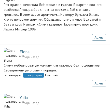
Разыгралась непогода, Всё стонало и гудело, В царстве полного
разброда Лишь разброд не знал предела, Всё стонало и
кренилось В этом хаосе дремучем… На ветру бумажка билась –
Кто-то почерком летучим, Обращаясь прямо к миру Без затей и
без загадок, Написал: «Сниму квартиру. Гарантирую порядок».
Лариса Миллер 1998
Архив
Elena
3 года назад
Сниму мебелированую комнату или квартиру без посредников.
Своевременную оплату и порядок
гарантирую.
Николай
номер скрыт
Архив
Yulia
3 года назад