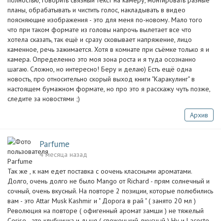
полностью, говорить связный текст на камеру, монтировать разные
планы, обрабатывать и чистить голос, накладывать в видео
поясняющие изображения - это для меня по-новому. Мало того
что при таком формате из головы напрочь вылетает все что
хотела сказать, так ещё и сразу сковывает напряжение, лицо
каменное, речь зажимается. Хотя в комнате при съёмке только я и
камера. Определенно это моя зона роста и я туда осознанно
шагаю. Сложно, но интересно! Беру и делаю) Есть ещё одна
новость, про относительно скорый выход книги "Каракулинг" в
настоящем бумажном формате, но про это я расскажу чуть позже,
следите за новостями ;)
Архив
Parfume
4 месяца назад
Так же , к нам едет поставка с оочень классными ароматами.
Долго, очень долго не было Mango от Richard - прям солнечный и
сочный, очень вкусный. На повторе 2 позиции, которые полюбились
вам - это Attar Musk Kashmir и " Дорога в рай " ( занято 20 мл )
Революция на повторе ( офигенный аромат замши ) не тяжелый
Cerise - это клубничка и дыня ( свеженький, вкусный ) Ну и Lacoste