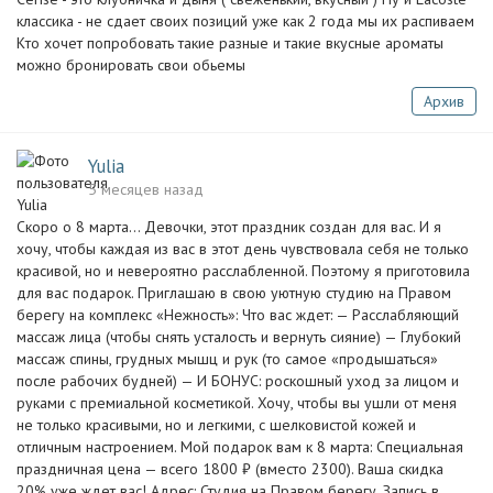
классика - не сдает своих позиций уже как 2 года мы их распиваем
Кто хочет попробовать такие разные и такие вкусные ароматы
можно бронировать свои обьемы
Архив
Yulia
5 месяцев назад
Скоро о 8 марта… Девочки, этот праздник создан для вас. И я
хочу, чтобы каждая из вас в этот день чувствовала себя не только
красивой, но и невероятно расслабленной. Поэтому я приготовила
для вас подарок. Приглашаю в свою уютную студию на Правом
берегу на комплекс «Нежность»: Что вас ждет: — Расслабляющий
массаж лица (чтобы снять усталость и вернуть сияние) — Глубокий
массаж спины, грудных мышц и рук (то самое «продышаться»
после рабочих будней) — И БОНУС: роскошный уход за лицом и
руками с премиальной косметикой. Хочу, чтобы вы ушли от меня
не только красивыми, но и легкими, с шелковистой кожей и
отличным настроением. Мой подарок вам к 8 марта: Специальная
праздничная цена — всего 1800 ₽ (вместо 2300). Ваша скидка
20% уже ждет вас! Адрес: Студия на Правом берегу. Запись в