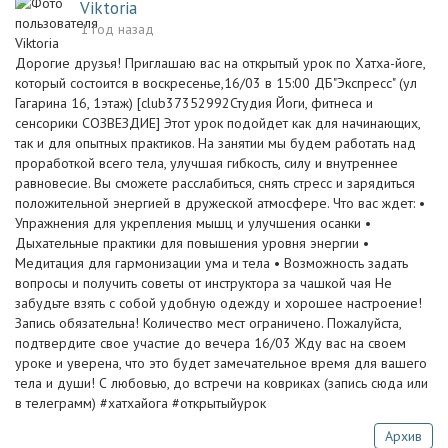
Viktoria
1 год назад
Дорогие друзья! Приглашаю вас на открытый урок по Хатха-йоге,
который состоится в воскресенье,16/03 в 15:00 ДБ"Экспресс" (ул
Гагарина 16, 1этаж) [club37352992Студия Йоги, фитнеса и
сенсорики СОЗВЕЗДИЕ] Этот урок подойдет как для начинающих,
так и для опытных практиков. На занятии мы будем работать над
проработкой всего тела, улучшая гибкость, силу и внутреннее
равновесие. Вы сможете расслабиться, снять стресс и зарядиться
положительной энергией в дружеской атмосфере. Что вас ждет: •
Упражнения для укрепления мышц и улучшения осанки •
Дыхательные практики для повышения уровня энергии •
Медитация для гармонизации ума и тела • Возможность задать
вопросы и получить советы от инструктора за чашкой чая Не
забудьте взять с собой удобную одежду и хорошее настроение!
Запись обязательна! Количество мест ограничено. Пожалуйста,
подтвердите свое участие до вечера 16/03 Жду вас на своем
уроке и уверена, что это будет замечательное время для вашего
тела и души! С любовью, до встречи на ковриках (запись сюда или
в телеграмм) #хатхайога #открытыйурок
Архив