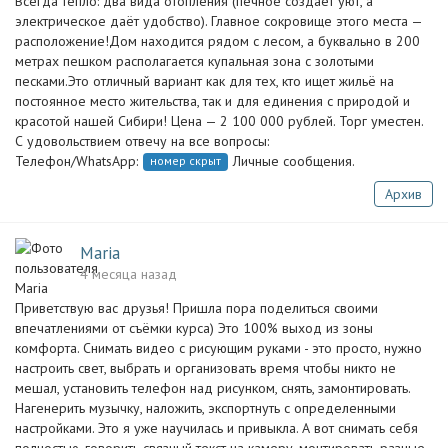
Всегда тепло: два вида отопления (печное создаёт уют, а
электрическое даёт удобство). Главное сокровище этого места —
расположение!Дом находится рядом с лесом, а буквально в 200
метрах пешком располагается купальная зона с золотыми
песками.Это отличный вариант как для тех, кто ищет жильё на
постоянное место жительства, так и для единения с природой и
красотой нашей Сибири! Цена — 2 100 000 рублей. Торг уместен.
С удовольствием отвечу на все вопросы:
Телефон/WhatsApp:
Личные сообщения.
номер скрыт
Архив
Maria
4 месяца назад
Приветствую вас друзья! Пришла пора поделиться своими
впечатлениями от съёмки курса) Это 100% выход из зоны
комфорта. Снимать видео с рисующим руками - это просто, нужно
настроить свет, выбрать и организовать время чтобы никто не
мешал, установить телефон над рисунком, снять, замонтировать.
Нагенерить музычку, наложить, экспортнуть с определенными
настройками. Это я уже научилась и привыкла. А вот снимать себя