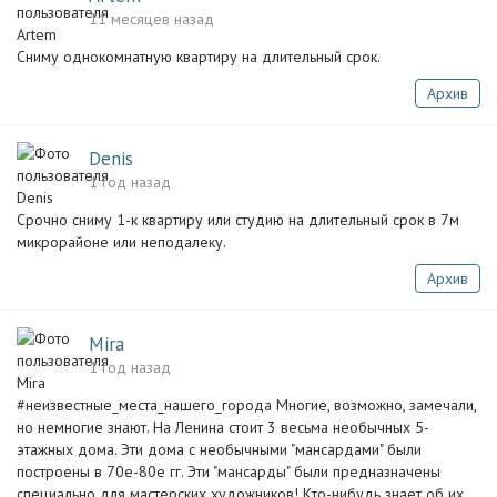
11 месяцев назад
Сниму однокомнатную квартиру на длительный срок.
Архив
Denis
1 год назад
Срочно сниму 1-к квартиру или студию на длительный срок в 7м
микрорайоне или неподалеку.
Архив
Mira
1 год назад
#неизвестные_места_нашего_города Многие, возможно, замечали,
но немногие знают. На Ленина стоит 3 весьма необычных 5-
этажных дома. Эти дома с необычными "мансардами" были
построены в 70е-80е гг. Эти "мансарды" были предназначены
специально для мастерских художников! Кто-нибудь знает об их