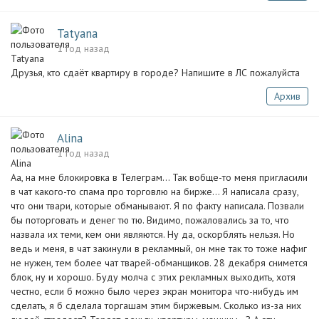
Tatyana
1 год назад
Друзья, кто сдаёт квартиру в городе? Напишите в ЛС пожалуйста
Архив
Alina
1 год назад
Аа, на мне блокировка в Телеграм... Так вобще-то меня пригласили
в чат какого-то спама про торговлю на бирже... Я написала сразу,
что они твари, которые обманывают. Я по факту написала. Позвали
бы поторговать и денег тю тю. Видимо, пожаловались за то, что
назвала их теми, кем они являются. Ну да, оскорблять нельзя. Но
ведь и меня, в чат закинули в рекламный, он мне так то тоже нафиг
не нужен, тем более чат тварей-обманщиков. 28 декабря снимется
блок, ну и хорошо. Буду молча с этих рекламных выходить, хотя
честно, если б можно было через экран монитора что-нибудь им
сделать, я б сделала торгашам этим биржевым. Сколько из-за них