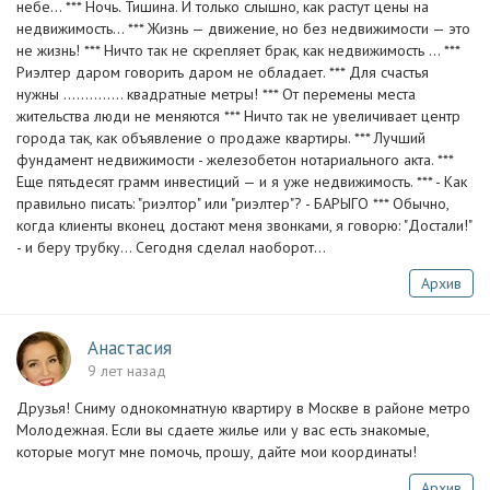
небе... *** Ночь. Тишина. И только слышно, как растут цены на
недвижимость… *** Жизнь — движение, но без недвижимости — это
не жизнь! *** Ничто так не скрепляет брак, как недвижимость ... ***
Риэлтер даром говорить даром не обладает. *** Для счастья
нужны ………….. квадратные метры! *** От перемены места
жительства люди не меняются *** Ничто так не увеличивает центр
города так, как объявление о продаже квартиры. *** Лучший
фундамент недвижимости - железобетон нотариального акта. ***
Еще пятьдесят грамм инвестиций — и я уже недвижимость. *** - Как
правильно писать: "риэлтор" или "риэлтер"? - БАРЫГО *** Обычно,
когда клиенты вконец достают меня звонками, я говорю: "Достали!"
- и беру трубку... Сегодня сделал наоборот...
Архив
Анастасия
9 лет назад
Друзья! Сниму однокомнатную квартиру в Москве в районе метро
Молодежная. Если вы сдаете жилье или у вас есть знакомые,
которые могут мне помочь, прошу, дайте мои координаты!
Архив